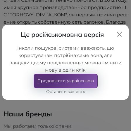
о, где людям действительно помогают. В 2012 году,
имея крупное производственное предприятие LL
C "TORHOVYI DIM "ALKOM", он первым принял реш
ение открыть собственную сеть салонов. Благода
ря глубокому пониманию процессов — от произв
Це російськомовна версія
одства до взаимодействия с конечным потребите
лем — ему удалось построить всеукраинскую сет
Інколи пошукові системи вважають, що
ь. Он знает, что такое боль, неуверенность и поис
користувачам потрібна саме вона, але
ки выхода. Именно поэтому ORTOS не просто про
завдяки цьому повідомленню можна змінити
даёт ортопедические изделия — он помогает люд
мову в один клік.
ям двигаться вперёд.
Продовжити українською
Оставить как есть
Наши бренды
Мы работаем только с теми,