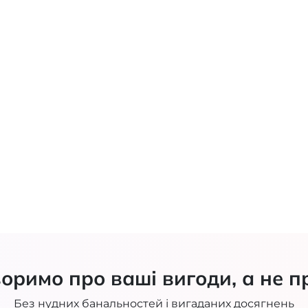
оримо про ваші вигоди, а не п
Без нудних банальностей і вигаданих досягнень