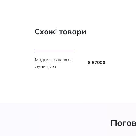
Схожі товари
Медичне ліжко з
₴ 87000
функцією
тренделенбурга,
колір "дуб сонома
світлий" BOCK
DOMIFLEX 3 251
Погов