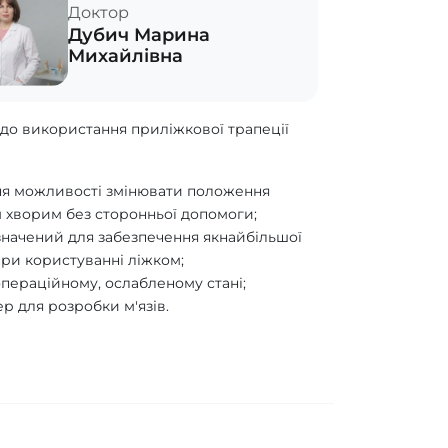
Доктор
Дубич Марина
Михайлівна
до використання приліжкової трапеції
ня можливості змінювати положення
 хворим без сторонньої допомоги;
значений для забезпечення якнайбільшої
при користуванні ліжком;
пераційному, ослабленому стані;
р для розробки м'язів.