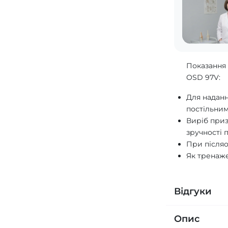
Показання 
OSD 97V:
Для надан
постільним
Виріб при
зручності 
При післяо
Як тренаже
Відгуки
Опис