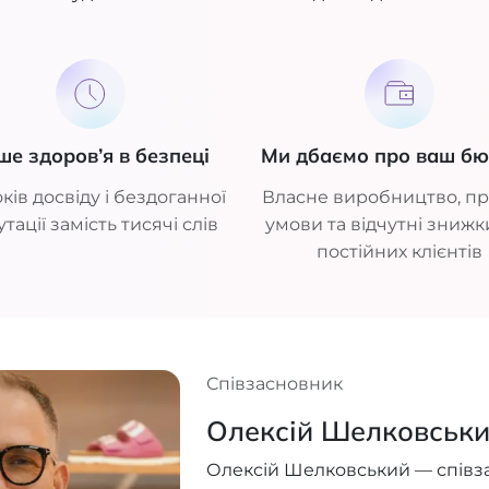
ше здоров’я в безпеці
Ми дбаємо про ваш б
ків досвіду і бездоганної
Власне виробництво, пр
тації замість тисячі слів
умови та відчутні знижк
постійних клієнтів
Співзасновник
Олексій Шелковськ
Олексій Шелковський — співз