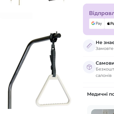
Відправл
Не зна
Замовте
Самови
Безкошт
салонів
Медичні п