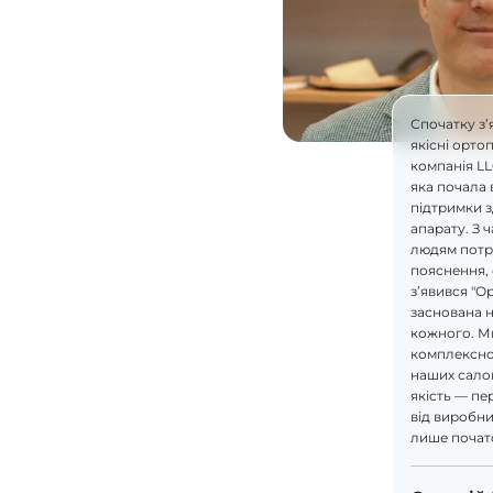
Спочатку з’
якісні орто
компанія L
яка почала 
підтримки 
апарату. З 
людям потрі
пояснення, 
з’явився "О
заснована н
кожного. М
комплексно
наших салон
якість — пе
від виробник
лише почат