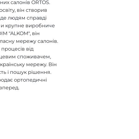
них салонів ORTOS.
віту, він створив
, де людям справді
ючи крупне виробниче
IM "ALKOM", він
ласну мережу салонів.
процесів від
нцевим споживачем,
країнську мережу. Він
сть і пошук рішення.
родає ортопедичні
вперед.