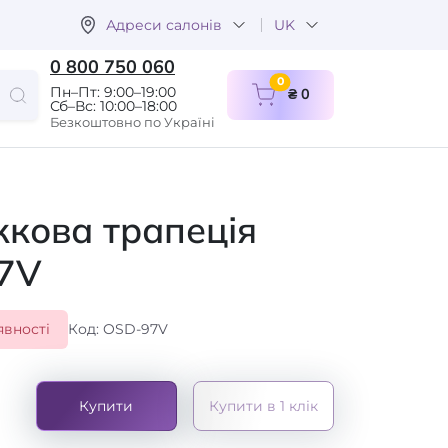
Адреси салонів
UK
0 800 750 060
items in cart
0
Пн–Пт: 9:00–19:00
₴ 0
Сб–Вс: 10:00–18:00
Безкоштовно по Україні
кова трапеція
7V
явності
Код: OSD-97V
Купити
Купити в 1 клік