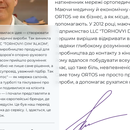
натхненник мережі ортопедич
Маючи медичну й економічну ос
ORTOS не як бізнес, а як місце
допомагають. У 2012 році, ма
підприємство LLC "TORHOVYI D
явилася ідея — створювати
першим вирішив відкривати в
педичні вироби. Так виникла
LC "TORHOVYI DIM "ALKOM",
Завдяки глибокому розумінню 
виробництво продукції для
виробництва до контакту з кі
здоров’я опорно-рухового
йому вдалося побудувати всеу
часом прийшло розуміння:
бно не лише саме рішення, а
знає, що таке біль, невпевнені
супровід, уважний підбір. Так
Саме тому ORTOS не просто п
ртос" — як мережа салонів,
вироби, а допомагає рухатися 
а турботі та піклуванні про
и подивилися на клієнта
 — і почали представляти в
ах європейські бренди, де
редусім. Це був наш перехід
а до сервісу. І, здається, це
ок.