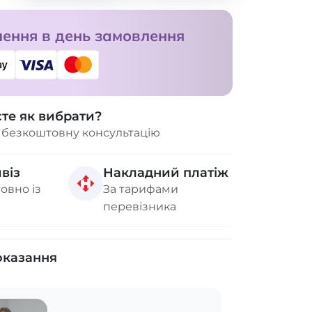
ення в день замовлення
єте як вибрати?
 безкоштовну консультацію
віз
Накладний платіж
овно із
За тарифами
перевізника
оказання