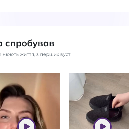
то спробував
мінюють життя, з перших вуст