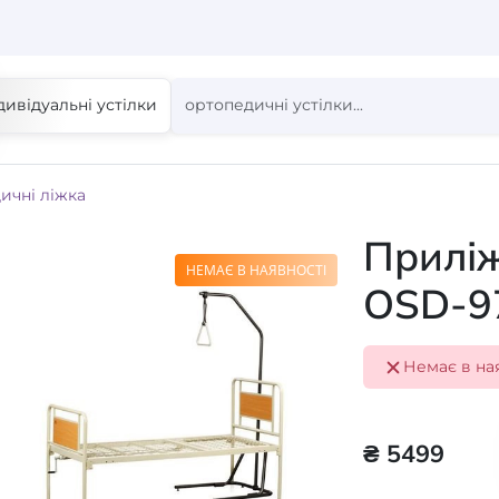
дивідуальні устілки
ичні ліжка
Приліж
НЕМАЄ В НАЯВНОСТІ
OSD-9
Немає в на
₴ 5499