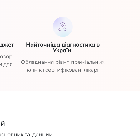
юджет
Найточніша діагностика в
Україні
озорі
Обладнання рівня преміальних
и для
клінік і сертифіковані лікарі
ий
асновник та ідейний