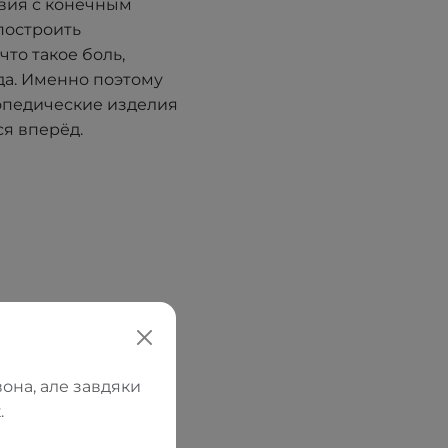
вия с конечным
построить
что такое боль,
да. Именно поэтому
опедические изделия
я вперёд.
она, але завдяки
.