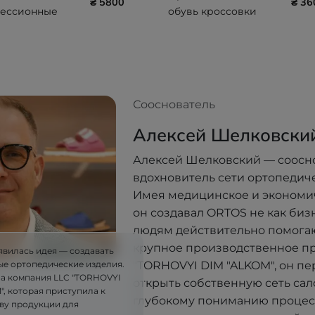
₴ 5800
₴ 36
ессионные
обувь кроссовки
кс, серия
Diawin DW active
ial
Black Coffee AF
OREGULATING,
ый носок, II
 компрессии
Сооснователь
Sigvaris
Алексей Шелковски
Алексей Шелковский — соосн
вдохновитель сети ортопедич
Имея медицинское и экономи
он создавал ORTOS не как бизне
людям действительно помогают
крупное производственное п
явилась идея — создавать
"TORHOVYI DIM "ALKOM", он п
ые ортопедические изделия.
ла компания LLC "TORHOVYI
открыть собственную сеть сал
, которая приступила к
глубокому пониманию процес
ву продукции для