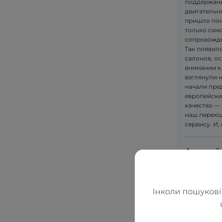
поддержани
двигательн
пришло пон
только само
сопровожде
Так появилс
салонов, ос
внимании к
взглянули 
начали пре
европейски
качество — 
наш перехо
сервису. И,
Алексей
Інколи пошукові