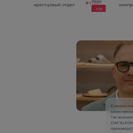
₴ 1980
крестцовый отдел
компр
-10%
позвоночника
унисе
(усиленный) Алком
Essent
2030
THERM
открыт
класс
50485 
Сначала по
качественн
Так возник
DIM "ALKOM"
производст