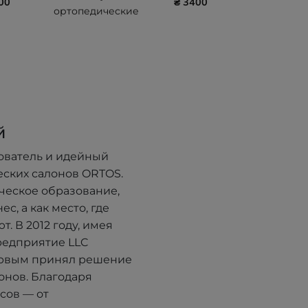
00
₴ 3400
ортопедические
стельки
й
ователь и идейный
еских салонов ORTOS.
ческое образование,
с, а как место, где
. В 2012 году, имея
редприятие LLC
ервым принял решение
онов. Благодаря
сов — от