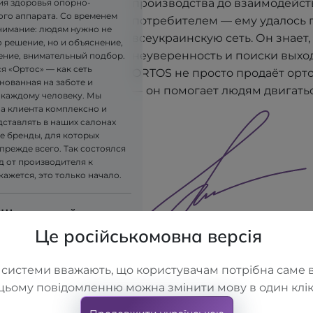
производства до взаимодейст
я здоровья опорно-
ого аппарата. Со временем
потребителем — ему удалось 
имание: людям нужно не
всеукраинскую сеть. Он знает, 
 решение, но и объяснение,
неуверенность и поиски выхо
ние, внимательный подбор.
я «Ортос» — как сеть
ORTOS не просто продаёт орт
нованная на заботе и
— он помогает людям двигатьс
 каждому человеку. Мы
на клиента комплексно и
дставлять в наших салонах
е бренды, для которых
прежде всего. Так состоялся
д от производителя к
 кажется, это только начало.
 Шелковский
Це російськомовна версія
 системи вважають, що користувачам потрібна саме в
цьому повідомленню можна змінити мову в один клік