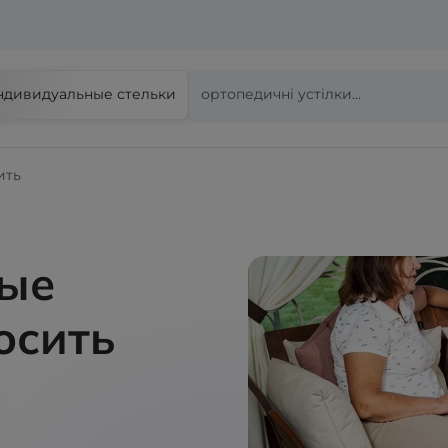
ндивидуальные стельки
ить
ые
осить