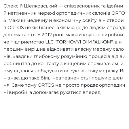
Олексій Шелковський — співзасновник та ідейни
й натхненник мережі ортопедичних салонів ORTO
S. Маючи медичну й економічну освіту, він створи
в ORTOS не як бізнес, а як місце, де людям справді
допомагають. У 2012 році, маючи крупне виробни
че підприємство LLC "TORHOVYI DIM "ALKOM", він
першим вирішив відкривати власну мережу сало
нів. Завдяки глибокому розумінню процесів від ви
робництва до контакту з кінцевим споживачем, й
ому вдалося побудувати всеукраїнську мережу. Ві
н знає, що таке біль, невпевненість і пошук рішен
ня. Саме тому ORTOS не просто продає ортопедич
ні вироби, а допомагає рухатися вперед.