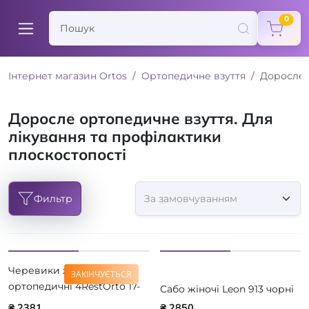
items
0
Інтернет магазин Ortos
Ортопедичне взуття
Доросле 
Доросле ортопедичне взуття. Для
лікування та профілактики
плоскостопості
Фильтр
Черевики жіночі
ЗАКІНЧУЄТЬСЯ
ортопедичні 4RestOrto 17-
Сабо жіночі Leon 913 чорні
103 р. 36 - 42
₴ 2381
₴ 2850