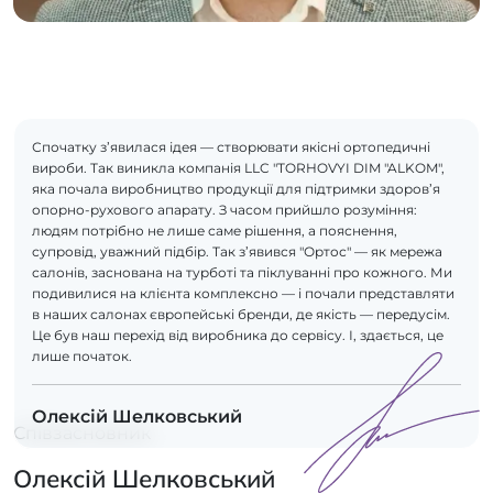
Спочатку з’явилася ідея — створювати якісні ортопедичні
вироби. Так виникла компанія LLC "TORHOVYI DIM "ALKOM",
яка почала виробництво продукції для підтримки здоров’я
опорно-рухового апарату. З часом прийшло розуміння:
людям потрібно не лише саме рішення, а пояснення,
супровід, уважний підбір. Так з’явився "Ортос" — як мережа
салонів, заснована на турботі та піклуванні про кожного. Ми
подивилися на клієнта комплексно — і почали представляти
в наших салонах європейські бренди, де якість — передусім.
Це був наш перехід від виробника до сервісу. І, здається, це
лише початок.
Олексій Шелковський
Співзасновник
Олексій Шелковський