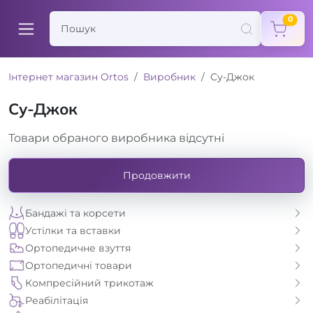
items
0
Інтернет магазин Ortos
Виробник
Су-Джок
Су-Джок
Товари обраного виробника відсутні
Продовжити
Бандажі та корсети
Устілки та вставки
Ортопедичне взуття
Ортопедичні товари
Компресійний трикотаж
Реабілітація