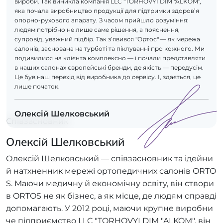
вироби. Так виникла компанія LLC "TORHOVYI DIM "ALKOM",
яка почала виробництво продукції для підтримки здоров’я
опорно-рухового апарату. З часом прийшло розуміння:
людям потрібно не лише саме рішення, а пояснення,
супровід, уважний підбір. Так з’явився "Ортос" — як мережа
салонів, заснована на турботі та піклуванні про кожного. Ми
подивилися на клієнта комплексно — і почали представляти
в наших салонах європейські бренди, де якість — передусім.
Це був наш перехід від виробника до сервісу. І, здається, це
лише початок.
Олексій Шелковський
Співзасновник
Олексій Шелковський
Олексій Шелковський — співзасновник та ідейни
й натхненник мережі ортопедичних салонів ORTO
S. Маючи медичну й економічну освіту, він створи
в ORTOS не як бізнес, а як місце, де людям справді
допомагають. У 2012 році, маючи крупне виробни
че підприємство LLC "TORHOVYI DIM "ALKOM", він