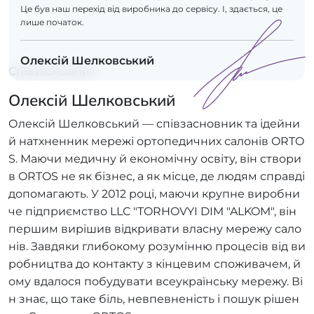
Це був наш перехід від виробника до сервісу. І, здається, це
лише початок.
Олексій Шелковський
Співзасновник
Олексій Шелковський
Олексій Шелковський — співзасновник та ідейни
й натхненник мережі ортопедичних салонів ORTO
S. Маючи медичну й економічну освіту, він створи
в ORTOS не як бізнес, а як місце, де людям справді
допомагають. У 2012 році, маючи крупне виробни
че підприємство LLC "TORHOVYI DIM "ALKOM", він
першим вирішив відкривати власну мережу сало
нів. Завдяки глибокому розумінню процесів від ви
робництва до контакту з кінцевим споживачем, й
ому вдалося побудувати всеукраїнську мережу. Ві
н знає, що таке біль, невпевненість і пошук рішен