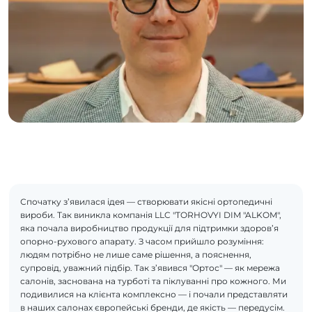
Спочатку з’явилася ідея — створювати якісні ортопедичні
вироби. Так виникла компанія LLC "TORHOVYI DIM "ALKOM",
яка почала виробництво продукції для підтримки здоров’я
опорно-рухового апарату. З часом прийшло розуміння:
людям потрібно не лише саме рішення, а пояснення,
супровід, уважний підбір. Так з’явився "Ортос" — як мережа
салонів, заснована на турботі та піклуванні про кожного. Ми
подивилися на клієнта комплексно — і почали представляти
в наших салонах європейські бренди, де якість — передусім.