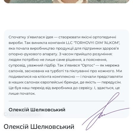
Спочатку з’явилася ідея — створювати якісні ортопедичні
вироби. Так виникла компанія LLC "TORHOVYI DIM "ALKOM",
яка почала виробництво продукції для підтримки здоров’я
опорно-рухового апарату. З часом прийшло розуміння:
людям потрібно не лише саме рішення, а пояснення,
супровід, уважний підбір. Так з’явився "Ортос" — як мережа
салонів, заснована на турботі та піклуванні про кожного. Ми
подивилися на клієнта комплексно — і почали представляти
в наших салонах європейські бренди, де якість — передусім.
Це був наш перехід від виробника до сервісу. І, здається, це
лише початок.
Олексій Шелковський
Співзасновник
Олексій Шелковський