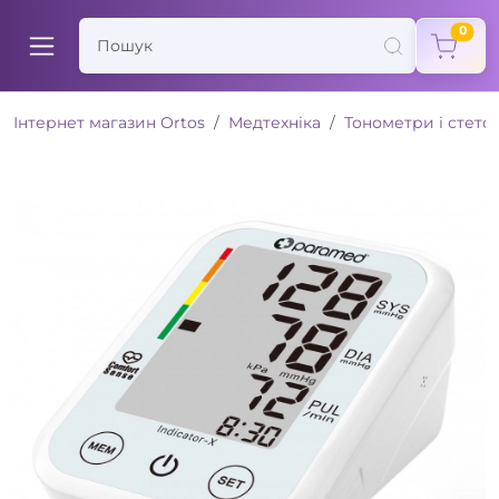
items
0
Інтернет магазин Ortos
Медтехніка
Тонометри і стето