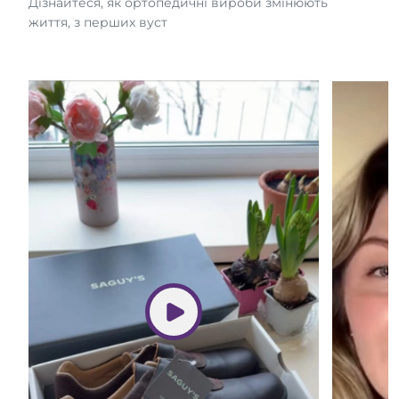
Дізнайтеся, як ортопедичні вироби змінюють
життя, з перших вуст