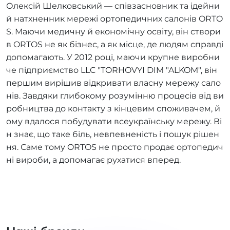
Олексій Шелковський — співзасновник та ідейни
й натхненник мережі ортопедичних салонів ORTO
S. Маючи медичну й економічну освіту, він створи
в ORTOS не як бізнес, а як місце, де людям справді
допомагають. У 2012 році, маючи крупне виробни
че підприємство LLC "TORHOVYI DIM "ALKOM", він
першим вирішив відкривати власну мережу сало
нів. Завдяки глибокому розумінню процесів від ви
робництва до контакту з кінцевим споживачем, й
ому вдалося побудувати всеукраїнську мережу. Ві
н знає, що таке біль, невпевненість і пошук рішен
ня. Саме тому ORTOS не просто продає ортопедич
ні вироби, а допомагає рухатися вперед.