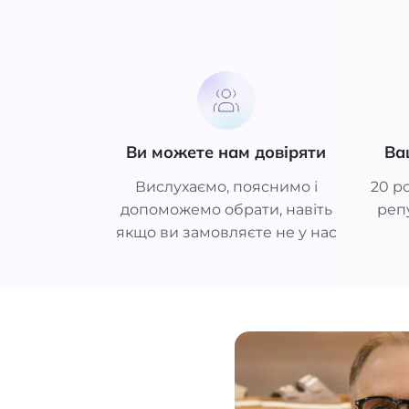
Ви можете нам довіряти
Ва
Вислухаємо, пояснимо і
20 ро
допоможемо обрати, навіть
репу
якщо ви замовляєте не у нас