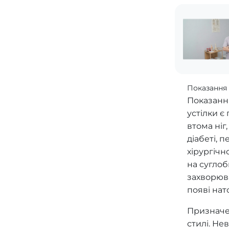
Показання 
Показання
устілки є
втома ніг
діабеті, 
хірургіч
на суглоб
захворюва
появі нат
Призначен
стилі. Не