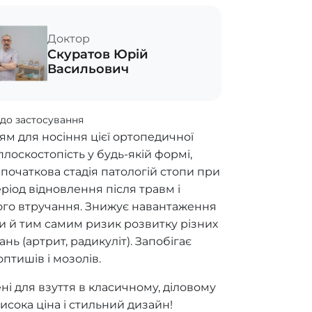
Доктор
Скуратов Юрій
Васильович
до застосування
м для носіння цієї ортопедичної
 плоскостопість у будь-якій формі,
, початкова стадія патологій стопи при
період відновлення після травм і
ного втручання. Знижує навантаження
и й тим самим ризик розвитку різних
нь (артрит, радикуліт). Запобігає
оптишів і мозолів.
і для взуття в класичному, діловому
висока ціна і стильний дизайн!