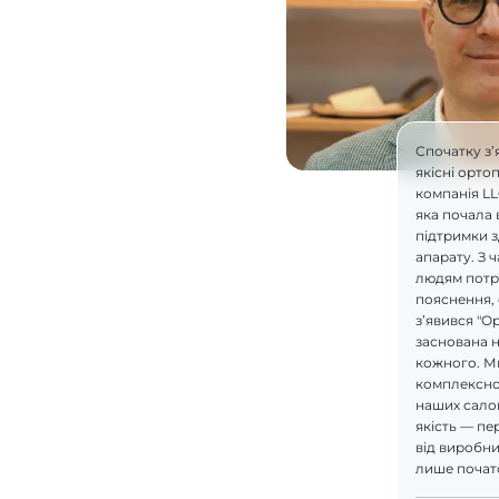
Спочатку з’
якісні орто
компанія L
яка почала 
підтримки 
апарату. З 
людям потрі
пояснення, 
з’явився "О
заснована н
кожного. М
комплексно
наших салон
якість — пе
від виробник
лише почат