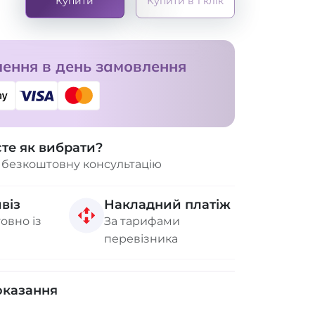
Купити
Купити в 1 клік
ення в день замовлення
єте як вибрати?
 безкоштовну консультацію
віз
Накладний платіж
овно із
За тарифами
перевізника
оказання