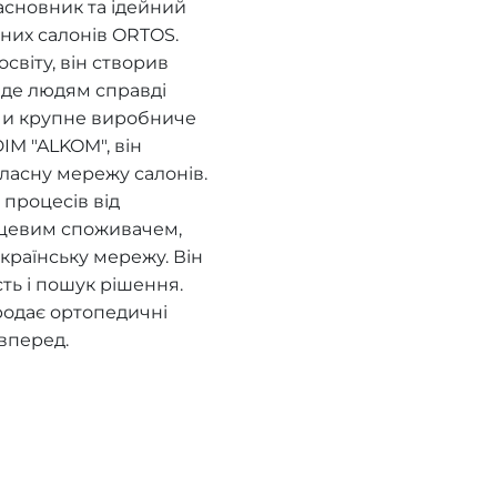
асновник та ідейний
них салонів ORTOS.
віту, він створив
, де людям справді
ючи крупне виробниче
IM "ALKOM", він
ласну мережу салонів.
процесів від
нцевим споживачем,
країнську мережу. Він
сть і пошук рішення.
родає ортопедичні
вперед.