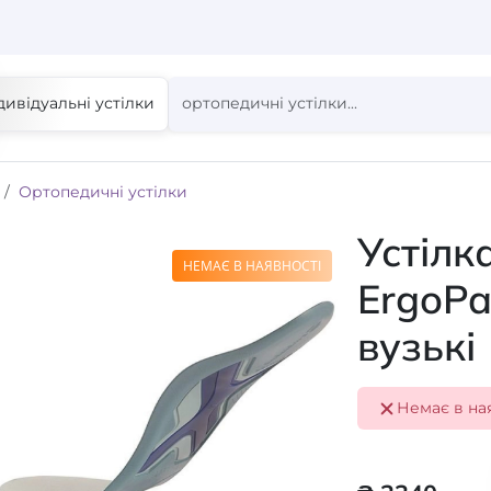
дивідуальні устілки
Ортопедичні устілки
Устілк
НЕМАЄ В НАЯВНОСТІ
ErgoPa
вузькі
Немає в на