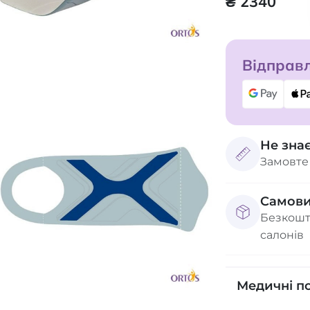
₴ 2340
Відправл
Не зна
Замовте
Самови
Безкошт
салонів
Медичні п