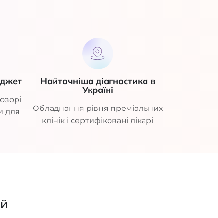
юджет
Найточніша діагностика в
Україні
озорі
Обладнання рівня преміальних
и для
клінік і сертифіковані лікарі
ий