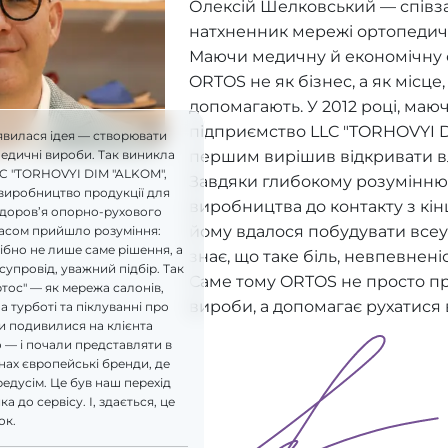
Олексій Шелковський — співз
натхненник мережі ортопедич
Маючи медичну й економічну ос
ORTOS не як бізнес, а як місце
допомагають. У 2012 році, ма
підприємство LLC "TORHOVYI D
явилася ідея — створювати
першим вирішив відкривати в
педичні вироби. Так виникла
LC "TORHOVYI DIM "ALKOM",
Завдяки глибокому розумінню 
виробництво продукції для
виробництва до контакту з кі
здоров’я опорно-рухового
йому вдалося побудувати всеу
часом прийшло розуміння:
бно не лише саме рішення, а
знає, що таке біль, невпевнені
супровід, уважний підбір. Так
Саме тому ORTOS не просто п
ртос" — як мережа салонів,
вироби, а допомагає рухатися 
а турботі та піклуванні про
и подивилися на клієнта
 — і почали представляти в
ах європейські бренди, де
редусім. Це був наш перехід
а до сервісу. І, здається, це
ок.