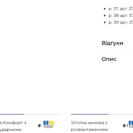
р. 37 арт. 
р. 38 арт.
р. 39 арт.
Відгуки
Опис
ка Комфорт з
Устілка зимова з
₴ 1100
₴ 96
ударними
розвантаженням