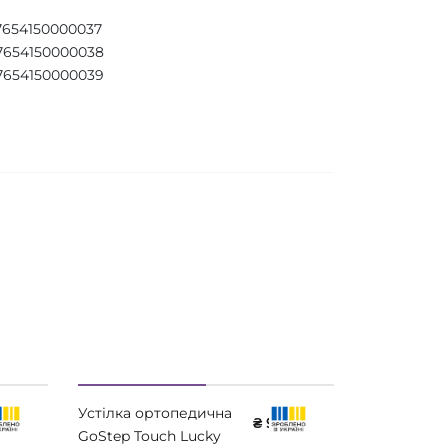
37654150000037
 37654150000038
 37654150000039
Устілка ортопедична
Напівустіл
0
₴ 950
GoStep Touch Lucky
ортопедич