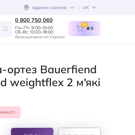
Адреси салонів
UK
0 800 750 060
items in cart
0
Пн–Пт: 9:00–19:00
₴ 0
Сб–Вс: 10:00–18:00
Безкоштовно по Україні
а-ортез Bauerfiend
d weightflex 2 м'які
явності