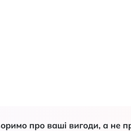
и Lucky Step
п'яткової шпори
Lucky Step LS342
оримо про ваші вигоди, а не п