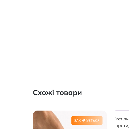
Схожі товари
Устіл
ЗАКІНЧУЄТЬСЯ
проти