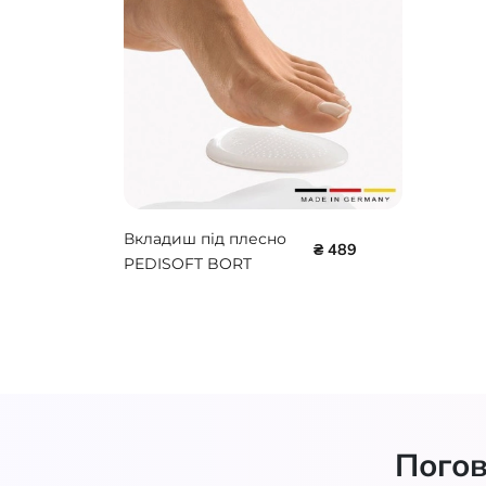
зонам
LS18
Вкладиш під плесно
₴ 489
PEDISOFT BORT
107120
Погов