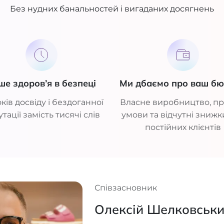
Без нудних банальностей і вигаданих досягнень
ше здоров’я в безпеці
Ми дбаємо про ваш б
ків досвіду і бездоганної
Власне виробництво, пр
тації замість тисячі слів
умови та відчутні знижк
постійних клієнтів
Співзасновник
Олексій Шелковськ