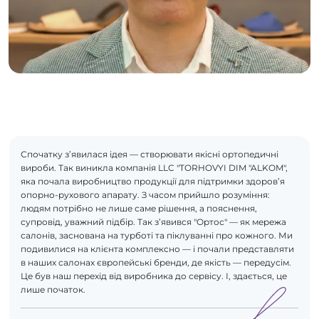
Спочатку з’явилася ідея — створювати якісні ортопедичні
вироби. Так виникла компанія LLC "TORHOVYI DIM "ALKOM",
яка почала виробництво продукції для підтримки здоров’я
опорно-рухового апарату. З часом прийшло розуміння:
людям потрібно не лише саме рішення, а пояснення,
супровід, уважний підбір. Так з’явився "Ортос" — як мережа
салонів, заснована на турботі та піклуванні про кожного. Ми
подивилися на клієнта комплексно — і почали представляти
в наших салонах європейські бренди, де якість — передусім.
Це був наш перехід від виробника до сервісу. І, здається, це
лише початок.