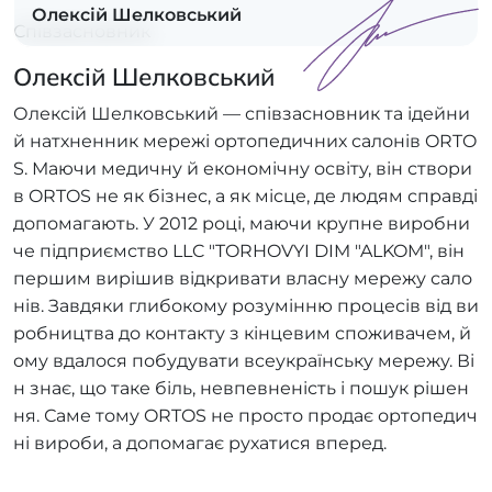
Олексій Шелковський
Співзасновник
Олексій Шелковський
Олексій Шелковський — співзасновник та ідейни
й натхненник мережі ортопедичних салонів ORTO
S. Маючи медичну й економічну освіту, він створи
в ORTOS не як бізнес, а як місце, де людям справді
допомагають. У 2012 році, маючи крупне виробни
че підприємство LLC "TORHOVYI DIM "ALKOM", він
першим вирішив відкривати власну мережу сало
нів. Завдяки глибокому розумінню процесів від ви
робництва до контакту з кінцевим споживачем, й
ому вдалося побудувати всеукраїнську мережу. Ві
н знає, що таке біль, невпевненість і пошук рішен
ня. Саме тому ORTOS не просто продає ортопедич
ні вироби, а допомагає рухатися вперед.