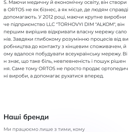
S. Маючи медичну й економічну освіту, він створи
в ORTOS не як бізнес, а як місце, де людям справді
допомагають. У 2012 році, маючи крупне виробни
че підприємство LLC "TORHOVYI DIM "ALKOM", він
першим вирішив відкривати власну мережу сало
нів. Завдяки глибокому розумінню процесів від ви
робництва до контакту з кінцевим споживачем, й
ому вдалося побудувати всеукраїнську мережу. Ві
н знає, що таке біль, невпевненість і пошук рішен
ня. Саме тому ORTOS не просто продає ортопедич
ні вироби, а допомагає рухатися вперед.
Наші бренди
Ми працюємо лише з тими, кому