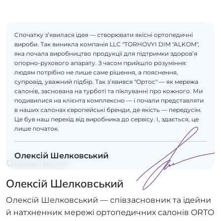
Спочатку з’явилася ідея — створювати якісні ортопедичні
вироби. Так виникла компанія LLC "TORHOVYI DIM "ALKOM",
яка почала виробництво продукції для підтримки здоров’я
опорно-рухового апарату. З часом прийшло розуміння:
людям потрібно не лише саме рішення, а пояснення,
супровід, уважний підбір. Так з’явився "Ортос" — як мережа
салонів, заснована на турботі та піклуванні про кожного. Ми
подивилися на клієнта комплексно — і почали представляти
в наших салонах європейські бренди, де якість — передусім.
Це був наш перехід від виробника до сервісу. І, здається, це
лише початок.
Олексій Шелковський
Співзасновник
Олексій Шелковський
Олексій Шелковський — співзасновник та ідейни
й натхненник мережі ортопедичних салонів ORTO