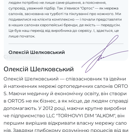
людям потрібно не лише саме рішення, а пояснення,
супровід, уважний підбір. Так з’явився "Ортос" — як мережа
салонів, заснована на турботі та піклуванні про кожного. Ми
подивилися на клієнта комплексно — і почали представляти
в наших салонах європейські бренди, де якість — передусім.
Це був наш перехід від виробника до сервісу. І, здається, це
лише початок.
Олексій Шелковський
Співзасновник
Олексій Шелковський
Олексій Шелковський — співзасновник та ідейни
й натхненник мережі ортопедичних салонів ORTO
S. Маючи медичну й економічну освіту, він створи
в ORTOS не як бізнес, а як місце, де людям справді
допомагають. У 2012 році, маючи крупне виробни
че підприємство LLC "TORHOVYI DIM "ALKOM", він
першим вирішив відкривати власну мережу сало
нів. Завдяки глибокому розумінню процесів від ви