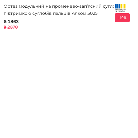
Ортез модульний на променево-зап’ясний суглоб з
підтримкою суглобів пальців Алком 3025
-10%
₴ 1863
₴ 2070