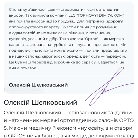
Спочатку з’явилася ідея — створювати якісні ортопедичні
вироби. Так виникла компанія LLC "TORHOVYI DIM "ALKOM",
яка почала виробництво продукції для підтримки здоров’я
опорно-рухового апарату. З часом прийшло розуміння:
людям потрібно не лише саме рішення, а пояснення,
супровід, уважний підбір. Так з’явився "Ортос" — як мережа
салонів, заснована на турботі та піклуванні про кожного. Ми
подивилися на клієнта комплексно — і почали представляти
в наших салонах європейські бренди, де якість — передусім.
Це був наш перехід від виробника до сервісу. І, здається, це
лише початок.
Олексій Шелковський
Співзасновник
Олексій Шелковський
Олексій Шелковський — співзасновник та ідейни
й натхненник мережі ортопедичних салонів ORTO
S. Маючи медичну й економічну освіту, він створи
в ORTOS не як бізнес, а як місце, де людям справді