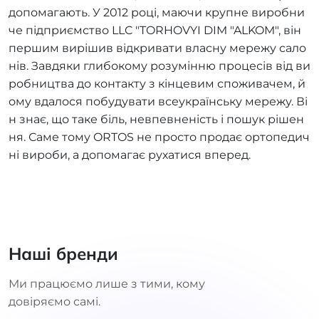
допомагають. У 2012 році, маючи крупне виробни
че підприємство LLC "TORHOVYI DIM "ALKOM", він
першим вирішив відкривати власну мережу сало
нів. Завдяки глибокому розумінню процесів від ви
робництва до контакту з кінцевим споживачем, й
ому вдалося побудувати всеукраїнську мережу. Ві
н знає, що таке біль, невпевненість і пошук рішен
ня. Саме тому ORTOS не просто продає ортопедич
ні вироби, а допомагає рухатися вперед.
Наші бренди
Ми працюємо лише з тими, кому
довіряємо самі.