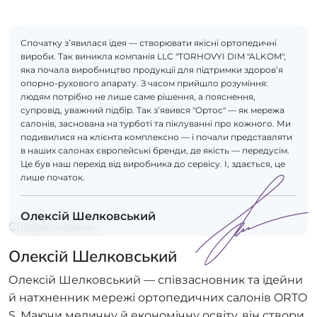
Спочатку з’явилася ідея — створювати якісні ортопедичні
вироби. Так виникла компанія LLC "TORHOVYI DIM "ALKOM",
яка почала виробництво продукції для підтримки здоров’я
опорно-рухового апарату. З часом прийшло розуміння:
людям потрібно не лише саме рішення, а пояснення,
супровід, уважний підбір. Так з’явився "Ортос" — як мережа
салонів, заснована на турботі та піклуванні про кожного. Ми
подивилися на клієнта комплексно — і почали представляти
в наших салонах європейські бренди, де якість — передусім.
Це був наш перехід від виробника до сервісу. І, здається, це
лише початок.
Олексій Шелковський
Співзасновник
Олексій Шелковський
Олексій Шелковський — співзасновник та ідейни
й натхненник мережі ортопедичних салонів ORTO
S. Маючи медичну й економічну освіту, він створи