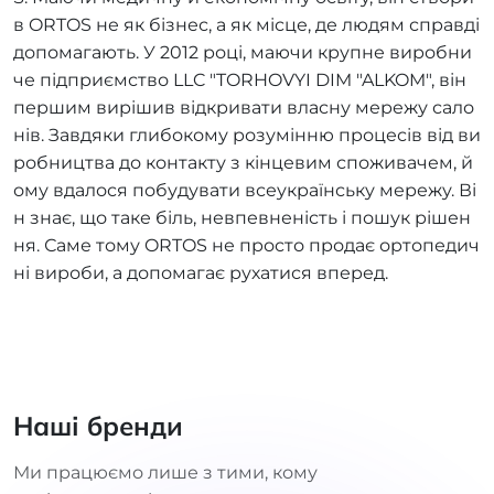
в ORTOS не як бізнес, а як місце, де людям справді
допомагають. У 2012 році, маючи крупне виробни
че підприємство LLC "TORHOVYI DIM "ALKOM", він
першим вирішив відкривати власну мережу сало
нів. Завдяки глибокому розумінню процесів від ви
робництва до контакту з кінцевим споживачем, й
ому вдалося побудувати всеукраїнську мережу. Ві
н знає, що таке біль, невпевненість і пошук рішен
ня. Саме тому ORTOS не просто продає ортопедич
ні вироби, а допомагає рухатися вперед.
Наші бренди
Ми працюємо лише з тими, кому