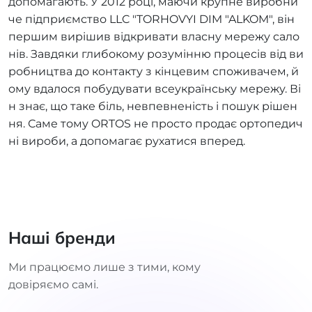
допомагають. У 2012 році, маючи крупне виробни
че підприємство LLC "TORHOVYI DIM "ALKOM", він
першим вирішив відкривати власну мережу сало
нів. Завдяки глибокому розумінню процесів від ви
робництва до контакту з кінцевим споживачем, й
ому вдалося побудувати всеукраїнську мережу. Ві
н знає, що таке біль, невпевненість і пошук рішен
ня. Саме тому ORTOS не просто продає ортопедич
ні вироби, а допомагає рухатися вперед.
Наші бренди
Ми працюємо лише з тими, кому
довіряємо самі.