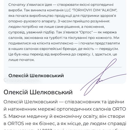
Спочатку з’явилася ідея — створювати якісні ортопедичні
вироби. Так виникла компанія LLC "TORHOVYI DIM "ALKOM",
яка почала виробництво продукції для підтримки здоров’я
опорно-рухового апарату. З часом прийшло розуміння:
людям потрібно не лише саме рішення, а пояснення,
супровід, уважний підбір. Так з’явився "Ортос" — як мережа
салонів, заснована на турботі та піклуванні про кожного. Ми
подивилися на клієнта комплексно — і почали представляти
в наших салонах європейські бренди, де якість — передусім.
Це був наш перехід від виробника до сервісу. І, здається, це
лише початок.
Олексій Шелковський
Співзасновник
Олексій Шелковський
Олексій Шелковський — співзасновник та ідейни
й натхненник мережі ортопедичних салонів ORTO
S. Маючи медичну й економічну освіту, він створи
в ORTOS не як бізнес, а як місце, де людям справді