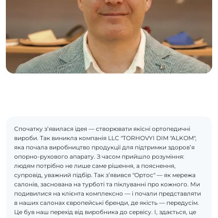
Спочатку з’явилася ідея — створювати якісні ортопедичні
вироби. Так виникла компанія LLC "TORHOVYI DIM "ALKOM",
яка почала виробництво продукції для підтримки здоров’я
опорно-рухового апарату. З часом прийшло розуміння:
людям потрібно не лише саме рішення, а пояснення,
супровід, уважний підбір. Так з’явився "Ортос" — як мережа
салонів, заснована на турботі та піклуванні про кожного. Ми
подивилися на клієнта комплексно — і почали представляти
в наших салонах європейські бренди, де якість — передусім.
Це був наш перехід від виробника до сервісу. І, здається, це