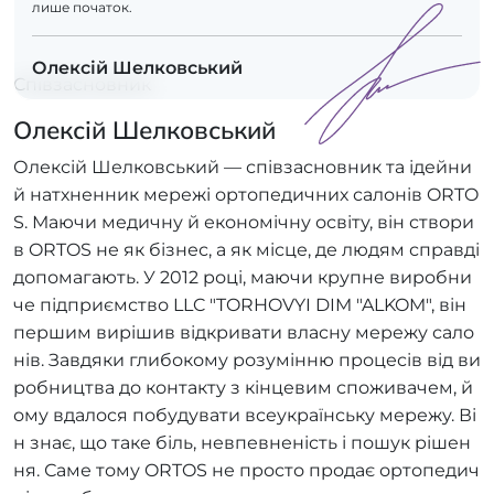
лише початок.
Олексій Шелковський
Співзасновник
Олексій Шелковський
Олексій Шелковський — співзасновник та ідейни
й натхненник мережі ортопедичних салонів ORTO
S. Маючи медичну й економічну освіту, він створи
в ORTOS не як бізнес, а як місце, де людям справді
допомагають. У 2012 році, маючи крупне виробни
че підприємство LLC "TORHOVYI DIM "ALKOM", він
першим вирішив відкривати власну мережу сало
нів. Завдяки глибокому розумінню процесів від ви
робництва до контакту з кінцевим споживачем, й
ому вдалося побудувати всеукраїнську мережу. Ві
н знає, що таке біль, невпевненість і пошук рішен
ня. Саме тому ORTOS не просто продає ортопедич