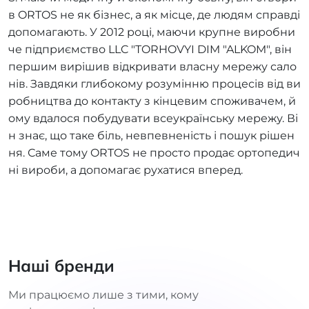
в ORTOS не як бізнес, а як місце, де людям справді
допомагають. У 2012 році, маючи крупне виробни
че підприємство LLC "TORHOVYI DIM "ALKOM", він
першим вирішив відкривати власну мережу сало
нів. Завдяки глибокому розумінню процесів від ви
робництва до контакту з кінцевим споживачем, й
ому вдалося побудувати всеукраїнську мережу. Ві
н знає, що таке біль, невпевненість і пошук рішен
ня. Саме тому ORTOS не просто продає ортопедич
ні вироби, а допомагає рухатися вперед.
Наші бренди
Ми працюємо лише з тими, кому