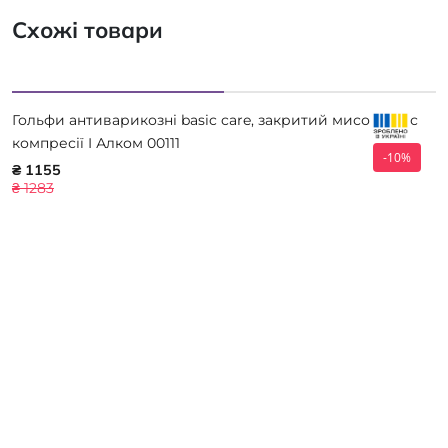
Схожі товари
Гольфи антиварикозні basic care, закритий мисок, клас
компресії I Алком 00111
-10%
₴ 1155
₴ 1283