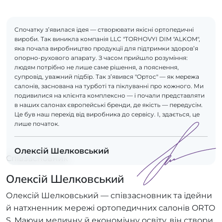
Спочатку з’явилася ідея — створювати якісні ортопедичні
вироби. Так виникла компанія LLC "TORHOVYI DIM "ALKOM",
яка почала виробництво продукції для підтримки здоров’я
опорно-рухового апарату. З часом прийшло розуміння:
людям потрібно не лише саме рішення, а пояснення,
супровід, уважний підбір. Так з’явився "Ортос" — як мережа
салонів, заснована на турботі та піклуванні про кожного. Ми
подивилися на клієнта комплексно — і почали представляти
в наших салонах європейські бренди, де якість — передусім.
Це був наш перехід від виробника до сервісу. І, здається, це
лише початок.
Олексій Шелковський
Співзасновник
Олексій Шелковський
Олексій Шелковський — співзасновник та ідейни
й натхненник мережі ортопедичних салонів ORTO
S. Маючи медичну й економічну освіту, він створи