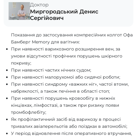
Доктор
Миргородський Денис
Сергійович
Показання до застосування компресійних колгот Офа
Бамберг Memory для вагітних:
При наявності варикозного розширення вен, за
умови відсутності трофічних порушень шкірного
покриву;
При наявності частих нічних судом;
При наявності малорухомої або сидячої роботи;
При наявності синдрому «важких ніг», частої втоми,
набряклості, а також печіння в області стоп;
При наявності порушень кровообігу в нижніх
кінцівках, лімфостазі, а також при ризику появи
тромбофлебіту;
Як профілактичний засіб від варикозу в процесі
тривалих авіаперельотів або поїздках в автомобілі;
У період відновлення після оперативного втручання,