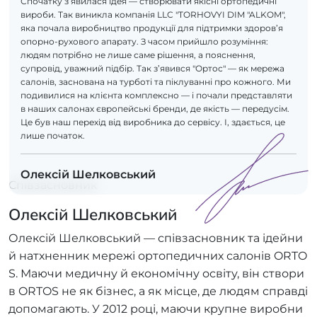
Спочатку з’явилася ідея — створювати якісні ортопедичні
вироби. Так виникла компанія LLC "TORHOVYI DIM "ALKOM",
яка почала виробництво продукції для підтримки здоров’я
опорно-рухового апарату. З часом прийшло розуміння:
людям потрібно не лише саме рішення, а пояснення,
супровід, уважний підбір. Так з’явився "Ортос" — як мережа
салонів, заснована на турботі та піклуванні про кожного. Ми
подивилися на клієнта комплексно — і почали представляти
в наших салонах європейські бренди, де якість — передусім.
Це був наш перехід від виробника до сервісу. І, здається, це
лише початок.
Олексій Шелковський
Співзасновник
Олексій Шелковський
Олексій Шелковський — співзасновник та ідейни
й натхненник мережі ортопедичних салонів ORTO
S. Маючи медичну й економічну освіту, він створи
в ORTOS не як бізнес, а як місце, де людям справді
допомагають. У 2012 році, маючи крупне виробни