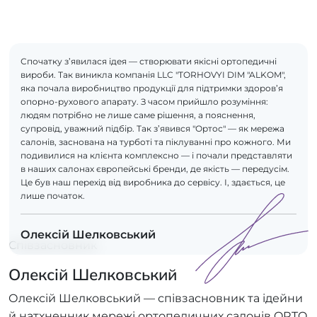
Спочатку з’явилася ідея — створювати якісні ортопедичні
вироби. Так виникла компанія LLC "TORHOVYI DIM "ALKOM",
яка почала виробництво продукції для підтримки здоров’я
опорно-рухового апарату. З часом прийшло розуміння:
людям потрібно не лише саме рішення, а пояснення,
супровід, уважний підбір. Так з’явився "Ортос" — як мережа
салонів, заснована на турботі та піклуванні про кожного. Ми
подивилися на клієнта комплексно — і почали представляти
в наших салонах європейські бренди, де якість — передусім.
Це був наш перехід від виробника до сервісу. І, здається, це
лише початок.
Олексій Шелковський
Співзасновник
Олексій Шелковський
Олексій Шелковський — співзасновник та ідейни
й натхненник мережі ортопедичних салонів ORTO