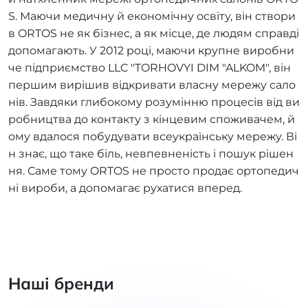
S. Маючи медичну й економічну освіту, він створи
в ORTOS не як бізнес, а як місце, де людям справді
допомагають. У 2012 році, маючи крупне виробни
че підприємство LLC "TORHOVYI DIM "ALKOM", він
першим вирішив відкривати власну мережу сало
нів. Завдяки глибокому розумінню процесів від ви
робництва до контакту з кінцевим споживачем, й
ому вдалося побудувати всеукраїнську мережу. Ві
н знає, що таке біль, невпевненість і пошук рішен
ня. Саме тому ORTOS не просто продає ортопедич
ні вироби, а допомагає рухатися вперед.
Наші бренди