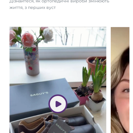
Дізнайтеся, як ортопедичні вироби змінюють
життя, з перших вуст