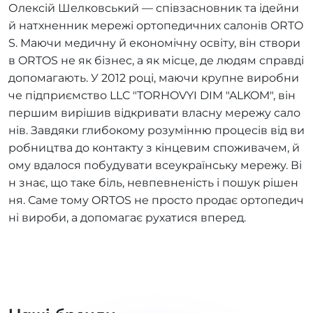
Олексій Шелковський — співзасновник та ідейни
й натхненник мережі ортопедичних салонів ORTO
S. Маючи медичну й економічну освіту, він створи
в ORTOS не як бізнес, а як місце, де людям справді
допомагають. У 2012 році, маючи крупне виробни
че підприємство LLC "TORHOVYI DIM "ALKOM", він
першим вирішив відкривати власну мережу сало
нів. Завдяки глибокому розумінню процесів від ви
робництва до контакту з кінцевим споживачем, й
ому вдалося побудувати всеукраїнську мережу. Ві
н знає, що таке біль, невпевненість і пошук рішен
ня. Саме тому ORTOS не просто продає ортопедич
ні вироби, а допомагає рухатися вперед.