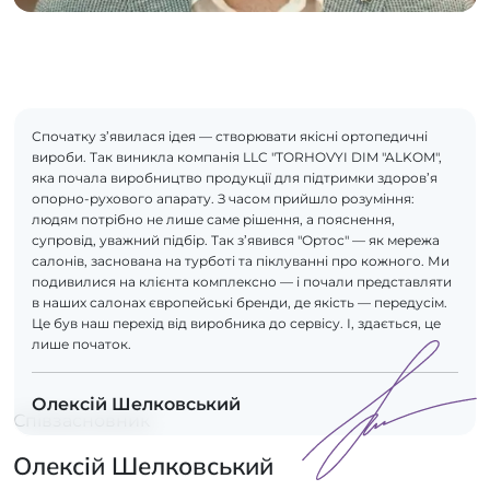
Спочатку з’явилася ідея — створювати якісні ортопедичні
вироби. Так виникла компанія LLC "TORHOVYI DIM "ALKOM",
яка почала виробництво продукції для підтримки здоров’я
опорно-рухового апарату. З часом прийшло розуміння:
людям потрібно не лише саме рішення, а пояснення,
супровід, уважний підбір. Так з’явився "Ортос" — як мережа
салонів, заснована на турботі та піклуванні про кожного. Ми
подивилися на клієнта комплексно — і почали представляти
в наших салонах європейські бренди, де якість — передусім.
Це був наш перехід від виробника до сервісу. І, здається, це
лише початок.
Олексій Шелковський
Співзасновник
Олексій Шелковський