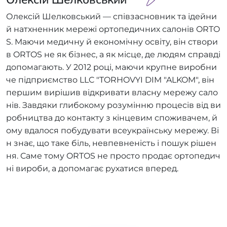
Олексій Шелковський — співзасновник та ідейни
й натхненник мережі ортопедичних салонів ORTO
S. Маючи медичну й економічну освіту, він створи
в ORTOS не як бізнес, а як місце, де людям справді
допомагають. У 2012 році, маючи крупне виробни
че підприємство LLC "TORHOVYI DIM "ALKOM", він
першим вирішив відкривати власну мережу сало
нів. Завдяки глибокому розумінню процесів від ви
робництва до контакту з кінцевим споживачем, й
ому вдалося побудувати всеукраїнську мережу. Ві
н знає, що таке біль, невпевненість і пошук рішен
ня. Саме тому ORTOS не просто продає ортопедич
ні вироби, а допомагає рухатися вперед.