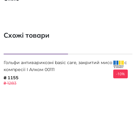
Схожі товари
Гольфи антиварикозні basic care, закритий мисок, клас
компресії I Алком 00111
-10%
₴ 1155
₴ 1283