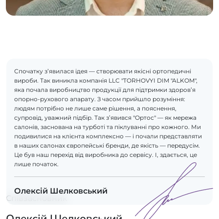
Спочатку з’явилася ідея — створювати якісні ортопедичні
вироби. Так виникла компанія LLC "TORHOVYI DIM "ALKOM",
яка почала виробництво продукції для підтримки здоров’я
опорно-рухового апарату. З часом прийшло розуміння:
людям потрібно не лише саме рішення, а пояснення,
супровід, уважний підбір. Так з’явився "Ортос" — як мережа
салонів, заснована на турботі та піклуванні про кожного. Ми
подивилися на клієнта комплексно — і почали представляти
в наших салонах європейські бренди, де якість — передусім.
Це був наш перехід від виробника до сервісу. І, здається, це
лише початок.
Олексій Шелковський
Співзасновник
Олексій Шелковський