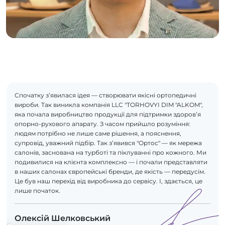
Спочатку з’явилася ідея — створювати якісні ортопедичні
вироби. Так виникла компанія LLC "TORHOVYI DIM "ALKOM",
яка почала виробництво продукції для підтримки здоров’я
опорно-рухового апарату. З часом прийшло розуміння:
людям потрібно не лише саме рішення, а пояснення,
супровід, уважний підбір. Так з’явився "Ортос" — як мережа
салонів, заснована на турботі та піклуванні про кожного. Ми
подивилися на клієнта комплексно — і почали представляти
в наших салонах європейські бренди, де якість — передусім.
Це був наш перехід від виробника до сервісу. І, здається, це
лише початок.
Олексій Шелковський