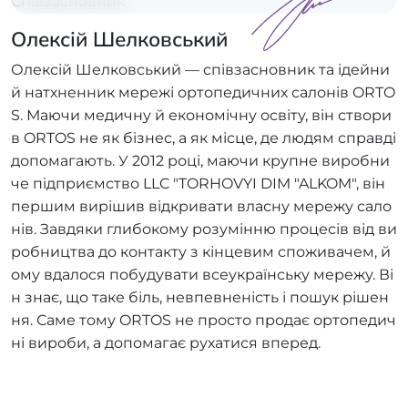
Співзасновник
Олексій Шелковський
Олексій Шелковський — співзасновник та ідейни
й натхненник мережі ортопедичних салонів ORTO
S. Маючи медичну й економічну освіту, він створи
в ORTOS не як бізнес, а як місце, де людям справді
допомагають. У 2012 році, маючи крупне виробни
че підприємство LLC "TORHOVYI DIM "ALKOM", він
першим вирішив відкривати власну мережу сало
нів. Завдяки глибокому розумінню процесів від ви
робництва до контакту з кінцевим споживачем, й
ому вдалося побудувати всеукраїнську мережу. Ві
н знає, що таке біль, невпевненість і пошук рішен
ня. Саме тому ORTOS не просто продає ортопедич
ні вироби, а допомагає рухатися вперед.