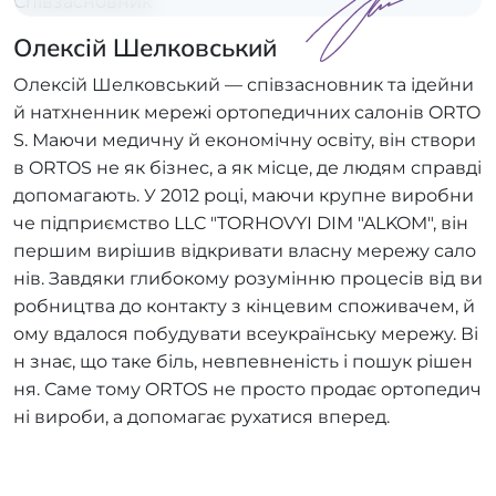
Співзасновник
Олексій Шелковський
Олексій Шелковський — співзасновник та ідейни
й натхненник мережі ортопедичних салонів ORTO
S. Маючи медичну й економічну освіту, він створи
в ORTOS не як бізнес, а як місце, де людям справді
допомагають. У 2012 році, маючи крупне виробни
че підприємство LLC "TORHOVYI DIM "ALKOM", він
першим вирішив відкривати власну мережу сало
нів. Завдяки глибокому розумінню процесів від ви
робництва до контакту з кінцевим споживачем, й
ому вдалося побудувати всеукраїнську мережу. Ві
н знає, що таке біль, невпевненість і пошук рішен
ня. Саме тому ORTOS не просто продає ортопедич
ні вироби, а допомагає рухатися вперед.