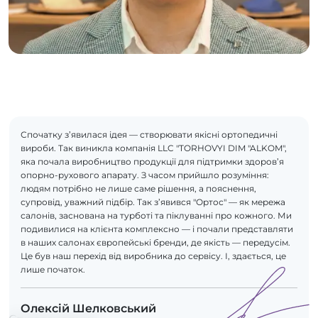
Спочатку з’явилася ідея — створювати якісні ортопедичні
вироби. Так виникла компанія LLC "TORHOVYI DIM "ALKOM",
яка почала виробництво продукції для підтримки здоров’я
опорно-рухового апарату. З часом прийшло розуміння:
людям потрібно не лише саме рішення, а пояснення,
супровід, уважний підбір. Так з’явився "Ортос" — як мережа
салонів, заснована на турботі та піклуванні про кожного. Ми
подивилися на клієнта комплексно — і почали представляти
в наших салонах європейські бренди, де якість — передусім.
Це був наш перехід від виробника до сервісу. І, здається, це
лише початок.
Олексій Шелковський