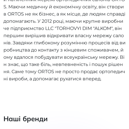
S. Маючи медичну й економічну освіту, він створи
в ORTOS не як бізнес, а як місце, де людям справді
допомагають. У 2012 році, маючи крупне виробни
че підприємство LLC "TORHOVYI DIM "ALKOM", він
першим вирішив відкривати власну мережу сало
нів. Завдяки глибокому розумінню процесів від ви
робництва до контакту з кінцевим споживачем, й
ому вдалося побудувати всеукраїнську мережу. Ві
н знає, що таке біль, невпевненість і пошук рішен
ня. Саме тому ORTOS не просто продає ортопедич
ні вироби, а допомагає рухатися вперед.
Наші бренди