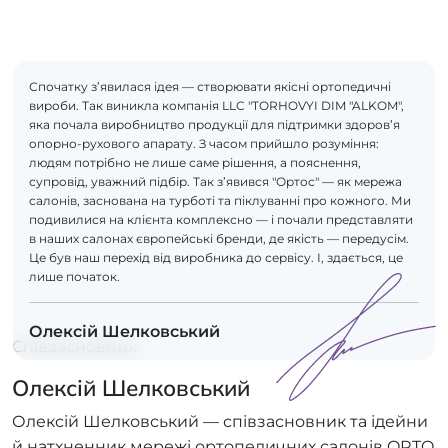
Спочатку з’явилася ідея — створювати якісні ортопедичні
вироби. Так виникла компанія LLC "TORHOVYI DIM "ALKOM",
яка почала виробництво продукції для підтримки здоров’я
опорно-рухового апарату. З часом прийшло розуміння:
людям потрібно не лише саме рішення, а пояснення,
супровід, уважний підбір. Так з’явився "Ортос" — як мережа
салонів, заснована на турботі та піклуванні про кожного. Ми
подивилися на клієнта комплексно — і почали представляти
в наших салонах європейські бренди, де якість — передусім.
Це був наш перехід від виробника до сервісу. І, здається, це
лише початок.
Олексій Шелковський
Співзасновник
Олексій Шелковський
Олексій Шелковський — співзасновник та ідейни
й натхненник мережі ортопедичних салонів ORTO