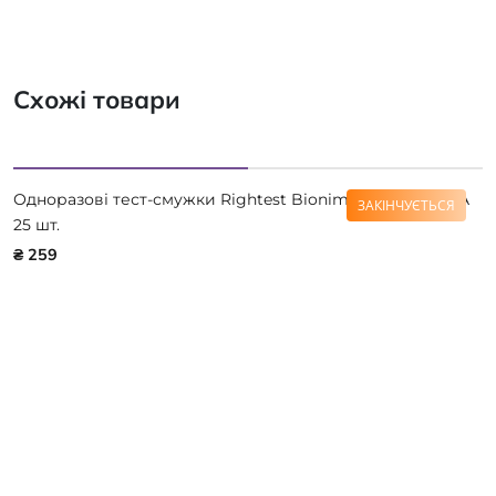
Схожі товари
Одноразові тест-смужки Rightest Bionime GAMMA ELSA
ЗАКІНЧУЄТЬСЯ
25 шт.
₴ 259