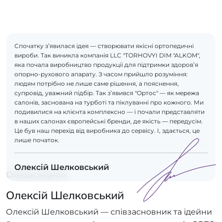
Спочатку з’явилася ідея — створювати якісні ортопедичні
вироби. Так виникла компанія LLC "TORHOVYI DIM "ALKOM",
яка почала виробництво продукції для підтримки здоров’я
опорно-рухового апарату. З часом прийшло розуміння:
людям потрібно не лише саме рішення, а пояснення,
супровід, уважний підбір. Так з’явився "Ортос" — як мережа
салонів, заснована на турботі та піклуванні про кожного. Ми
подивилися на клієнта комплексно — і почали представляти
в наших салонах європейські бренди, де якість — передусім.
Це був наш перехід від виробника до сервісу. І, здається, це
лише початок.
Олексій Шелковський
Співзасновник
Олексій Шелковський
Олексій Шелковський — співзасновник та ідейни