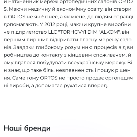
й натхненник мережі ортопедичних салонів ORTO
S. Маючи медичну й економічну освіту, він створи
в ORTOS не як бізнес, а як місце, де людям справді
допомагають. У 2012 році, маючи крупне виробни
че підприємство LLC "TORHOVYI DIM "ALKOM", він
першим вирішив відкривати власну мережу сало
нів. Завдяки глибокому розумінню процесів від ви
робництва до контакту з кінцевим споживачем, й
ому вдалося побудувати всеукраїнську мережу. Ві
н знає, що таке біль, невпевненість і пошук рішен
ня. Саме тому ORTOS не просто продає ортопедич
ні вироби, а допомагає рухатися вперед.
Наші бренди