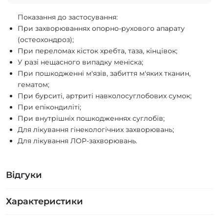
Показання до застосування:
При захворюваннях опорно-рухового апарату
(остеохондроз);
При переломах кісток хребта, таза, кінцівок;
У разі нещасного випадку меніска;
При пошкодженні м'язів, забиття м'яких тканин,
гематом;
При бурситі, артриті навколосуглобових сумок;
При епікондиліті;
При внутрішніх пошкодженнях суглобів;
Для лікування гінекологічних захворювань;
Для лікування ЛОР-захворювань.
Відгуки
Характеристики