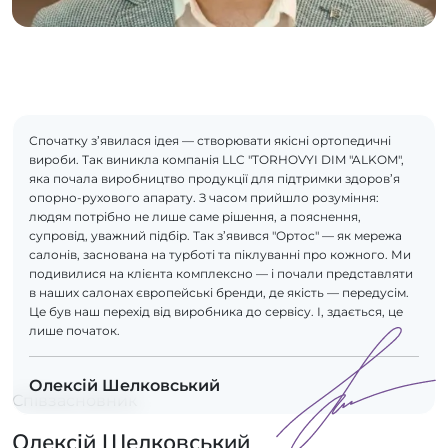
Спочатку з’явилася ідея — створювати якісні ортопедичні
вироби. Так виникла компанія LLC "TORHOVYI DIM "ALKOM",
яка почала виробництво продукції для підтримки здоров’я
опорно-рухового апарату. З часом прийшло розуміння:
людям потрібно не лише саме рішення, а пояснення,
супровід, уважний підбір. Так з’явився "Ортос" — як мережа
салонів, заснована на турботі та піклуванні про кожного. Ми
подивилися на клієнта комплексно — і почали представляти
в наших салонах європейські бренди, де якість — передусім.
Це був наш перехід від виробника до сервісу. І, здається, це
лише початок.
Олексій Шелковський
Співзасновник
Олексій Шелковський