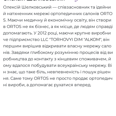
Олексій Шелковський — співзасновник та ідейни
й натхненник мережі ортопедичних салонів ORTO
S. Маючи медичну й економічну освіту, він створи
в ORTOS не як бізнес, а як місце, де людям справді
допомагають. У 2012 році, маючи крупне виробни
че підприємство LLC "TORHOVYI DIM "ALKOM", він
першим вирішив відкривати власну мережу сало
нів. Завдяки глибокому розумінню процесів від ви
робництва до контакту з кінцевим споживачем, й
ому вдалося побудувати всеукраїнську мережу. Ві
н знає, що таке біль, невпевненість і пошук рішен
ня. Саме тому ORTOS не просто продає ортопедич
ні вироби, а допомагає рухатися вперед.