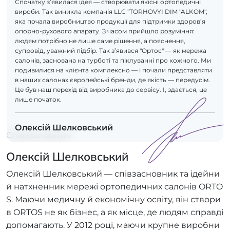
Спочатку з’явилася ідея — створювати якісні ортопедичні
вироби. Так виникла компанія LLC "TORHOVYI DIM "ALKOM",
яка почала виробництво продукції для підтримки здоров’я
опорно-рухового апарату. З часом прийшло розуміння:
людям потрібно не лише саме рішення, а пояснення,
супровід, уважний підбір. Так з’явився "Ортос" — як мережа
салонів, заснована на турботі та піклуванні про кожного. Ми
подивилися на клієнта комплексно — і почали представляти
в наших салонах європейські бренди, де якість — передусім.
Це був наш перехід від виробника до сервісу. І, здається, це
лише початок.
Олексій Шелковський
Співзасновник
Олексій Шелковський
Олексій Шелковський — співзасновник та ідейни
й натхненник мережі ортопедичних салонів ORTO
S. Маючи медичну й економічну освіту, він створи
в ORTOS не як бізнес, а як місце, де людям справді
допомагають. У 2012 році, маючи крупне виробни