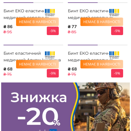
Бинт ЕКО еластичний
Бинт ЕКО еластичний
медичний середньої
медичний середньої
НЕМАЄ В НАЯВНОСТІ
НЕМАЄ В НАЯВНОСТІ
розтяжності 10 см*4 м
розтяжності 10 см*3,5 м
₴ 86
₴ 77
-9%
-9%
₴ 95
₴ 85
Бинт еластичний
Бинт ЕКО еластичний
медичний Алком (ширина
медичний середньої
НЕМАЄ В НАЯВНОСТІ
НЕМАЄ В НАЯВНОСТІ
8,0 см) 1,5м 5508А-1.5
розтяжності 8 см * 4 м
₴ 68
₴ 68
-9%
-9%
₴ 75
₴ 75