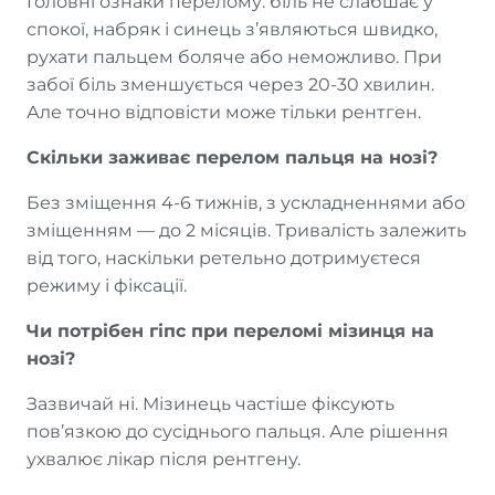
Головні ознаки перелому: біль не слабшає у
спокої, набряк і синець з’являються швидко,
рухати пальцем боляче або неможливо. При
забої біль зменшується через 20-30 хвилин.
Але точно відповісти може тільки рентген.
Скільки заживає перелом пальця на нозі?
Без зміщення 4-6 тижнів, з ускладненнями або
зміщенням — до 2 місяців. Тривалість залежить
від того, наскільки ретельно дотримуєтеся
режиму і фіксації.
Чи потрібен гіпс при переломі мізинця на
нозі?
Зазвичай ні. Мізинець частіше фіксують
пов’язкою до сусіднього пальця. Але рішення
ухвалює лікар після рентгену.