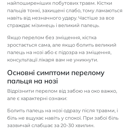
найпоширеніших побутових травм. Кістки
пальців тонкі, захищені слабо, тому ламаються
навіть від незначного удару. Частіше за все
страждає мізинець і великий палець.
Якщо перелом без зміщення, кістка
зростається сама, але якщо болить великий
палець на нозі або є підозра на зміщення,
консультації лікаря вам не уникнути.
Основні симптоми перелому
пальця на нозі
Відрізнити перелом від забою на око важко,
але є характерні ознаки:
Болить палець на нозі одразу після травми, і
біль не вщухає навіть у спокої. При забої біль
зазвичай слабшає за 20-30 хвилин.