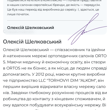
подивилися на клієнта комплексно — і почали представляти
в наших салонах європейські бренди, де якість — передусім.
Це був наш перехід від виробника до сервісу. І, здається, це
лише початок.
Олексій Шелковський
Співзасновник
Олексій Шелковський
Олексій Шелковський — співзасновник та ідейни
й натхненник мережі ортопедичних салонів ORTO
S. Маючи медичну й економічну освіту, він створи
в ORTOS не як бізнес, а як місце, де людям справді
допомагають. У 2012 році, маючи крупне виробни
че підприємство LLC "TORHOVYI DIM "ALKOM", він
першим вирішив відкривати власну мережу сало
нів. Завдяки глибокому розумінню процесів від ви
робництва до контакту з кінцевим споживачем, й
ому вдалося побудувати всеукраїнську мережу. Ві