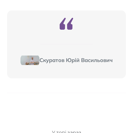
Скуратов Юрій Васильович
У топі зараз