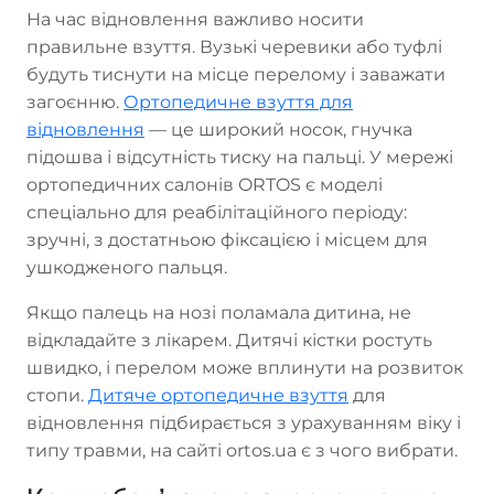
На час відновлення важливо носити
правильне взуття. Вузькі черевики або туфлі
будуть тиснути на місце перелому і заважати
загоєнню.
Ортопедичне взуття для
відновлення
— це широкий носок, гнучка
підошва і відсутність тиску на пальці. У мережі
ортопедичних салонів ORTOS є моделі
спеціально для реабілітаційного періоду:
зручні, з достатньою фіксацією і місцем для
ушкодженого пальця.
Якщо палець на нозі поламала дитина, не
відкладайте з лікарем. Дитячі кістки ростуть
швидко, і перелом може вплинути на розвиток
стопи.
Дитяче ортопедичне взуття
для
відновлення підбирається з урахуванням віку і
типу травми, на сайті ortos.ua є з чого вибрати.