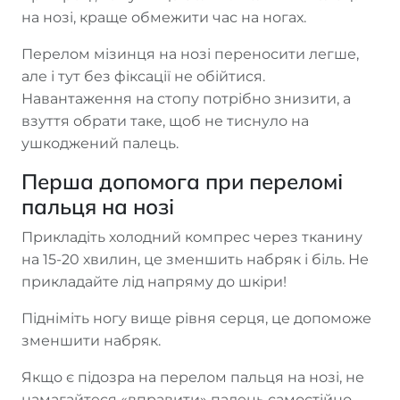
на нозі, краще обмежити час на ногах.
Перелом мізинця на нозі переносити легше,
але і тут без фіксації не обійтися.
Навантаження на стопу потрібно знизити, а
взуття обрати таке, щоб не тиснуло на
ушкоджений палець.
Перша допомога при переломі
пальця на нозі
Прикладіть холодний компрес через тканину
на 15-20 хвилин, це зменшить набряк і біль. Не
прикладайте лід напряму до шкіри!
Підніміть ногу вище рівня серця, це допоможе
зменшити набряк.
Якщо є підозра на перелом пальця на нозі, не
намагайтеся «вправити» палець самостійно.