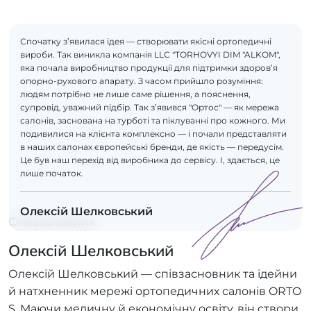
Спочатку з’явилася ідея — створювати якісні ортопедичні
вироби. Так виникла компанія LLC "TORHOVYI DIM "ALKOM",
яка почала виробництво продукції для підтримки здоров’я
опорно-рухового апарату. З часом прийшло розуміння:
людям потрібно не лише саме рішення, а пояснення,
супровід, уважний підбір. Так з’явився "Ортос" — як мережа
салонів, заснована на турботі та піклуванні про кожного. Ми
подивилися на клієнта комплексно — і почали представляти
в наших салонах європейські бренди, де якість — передусім.
Це був наш перехід від виробника до сервісу. І, здається, це
лише початок.
Олексій Шелковський
Співзасновник
Олексій Шелковський
Олексій Шелковський — співзасновник та ідейни
й натхненник мережі ортопедичних салонів ORTO
S. Маючи медичну й економічну освіту, він створи