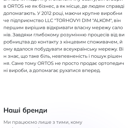
в ORTOS не як бізнес, а як місце, де людям справді
допомагають. У 2012 році, маючи крупне виробни
че підприємство LLC "TORHOVYI DIM "ALKOM", він
першим вирішив відкривати власну мережу сало
нів. Завдяки глибокому розумінню процесів від ви
робництва до контакту з кінцевим споживачем, й
ому вдалося побудувати всеукраїнську мережу. Ві
н знає, що таке біль, невпевненість і пошук рішен
ня. Саме тому ORTOS не просто продає ортопедич
ні вироби, а допомагає рухатися вперед.
Наші бренди
Ми працюємо лише з тими, кому