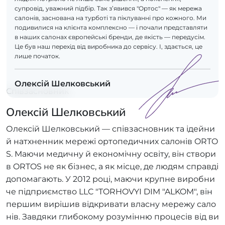
супровід, уважний підбір. Так з’явився "Ортос" — як мережа
салонів, заснована на турботі та піклуванні про кожного. Ми
подивилися на клієнта комплексно — і почали представляти
в наших салонах європейські бренди, де якість — передусім.
Це був наш перехід від виробника до сервісу. І, здається, це
лише початок.
Олексій Шелковський
Співзасновник
Олексій Шелковський
Олексій Шелковський — співзасновник та ідейни
й натхненник мережі ортопедичних салонів ORTO
S. Маючи медичну й економічну освіту, він створи
в ORTOS не як бізнес, а як місце, де людям справді
допомагають. У 2012 році, маючи крупне виробни
че підприємство LLC "TORHOVYI DIM "ALKOM", він
першим вирішив відкривати власну мережу сало
нів. Завдяки глибокому розумінню процесів від ви