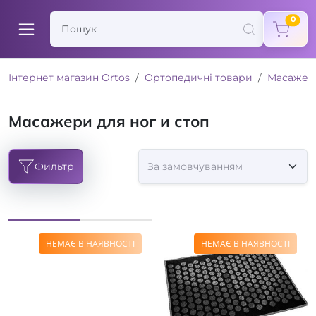
items
0
Інтернет магазин Ortos
Ортопедичні товари
Масажер
Масажери для ног и стоп
Фильтр
НЕМАЄ В НАЯВНОСТІ
НЕМАЄ В НАЯВНОСТІ