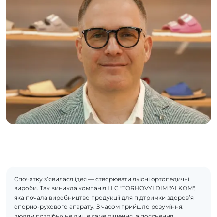
Спочатку з’явилася ідея — створювати якісні ортопедичні
вироби. Так виникла компанія LLC "TORHOVYI DIM "ALKOM",
яка почала виробництво продукції для підтримки здоров’я
опорно-рухового апарату. З часом прийшло розуміння:
людям потрібно не лише саме рішення, а пояснення,