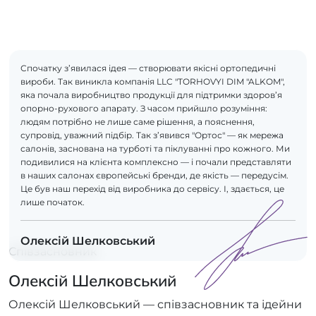
Спочатку з’явилася ідея — створювати якісні ортопедичні
вироби. Так виникла компанія LLC "TORHOVYI DIM "ALKOM",
яка почала виробництво продукції для підтримки здоров’я
опорно-рухового апарату. З часом прийшло розуміння:
людям потрібно не лише саме рішення, а пояснення,
супровід, уважний підбір. Так з’явився "Ортос" — як мережа
салонів, заснована на турботі та піклуванні про кожного. Ми
подивилися на клієнта комплексно — і почали представляти
в наших салонах європейські бренди, де якість — передусім.
Це був наш перехід від виробника до сервісу. І, здається, це
лише початок.
Олексій Шелковський
Співзасновник
Олексій Шелковський
Олексій Шелковський — співзасновник та ідейни