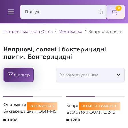
items
0
Інтернет магазин Ortos
Медтехніка
Кварцові, соляні 
Кварцові, соляні і бактерицидні
лампи. Бактерицидні
Фильтр
Опромінювач
Кварцовий опромінювач
ЗАКІНЧУЄТЬСЯ
НЕМАЄ В НАЯВНОСТІ
бактерицидний ОБП-1-15
BactoSfera QUARTZ 240
на підставці LightTech
₴ 1096
₴ 1760