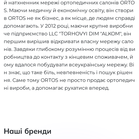
й натхненник мережі ортопедичних салонів ORTO
S. Маючи медичну й економічну освіту, він створи
в ORTOS не як бізнес, а як місце, де людям справді
допомагають. У 2012 році, маючи крупне виробни
че підприємство LLC "TORHOVYI DIM "ALKOM", він
першим вирішив відкривати власну мережу сало
нів. Завдяки глибокому розумінню процесів від ви
робництва до контакту з кінцевим споживачем, й
ому вдалося побудувати всеукраїнську мережу. Ві
н знає, що таке біль, невпевненість і пошук рішен
ня. Саме тому ORTOS не просто продає ортопедич
ні вироби, а допомагає рухатися вперед.
Наші бренди