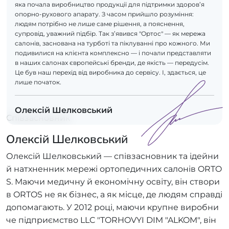
яка почала виробництво продукції для підтримки здоров’я
опорно-рухового апарату. З часом прийшло розуміння:
людям потрібно не лише саме рішення, а пояснення,
супровід, уважний підбір. Так з’явився "Ортос" — як мережа
салонів, заснована на турботі та піклуванні про кожного. Ми
подивилися на клієнта комплексно — і почали представляти
в наших салонах європейські бренди, де якість — передусім.
Це був наш перехід від виробника до сервісу. І, здається, це
лише початок.
Олексій Шелковський
Співзасновник
Олексій Шелковський
Олексій Шелковський — співзасновник та ідейни
й натхненник мережі ортопедичних салонів ORTO
S. Маючи медичну й економічну освіту, він створи
в ORTOS не як бізнес, а як місце, де людям справді
допомагають. У 2012 році, маючи крупне виробни
че підприємство LLC "TORHOVYI DIM "ALKOM", він