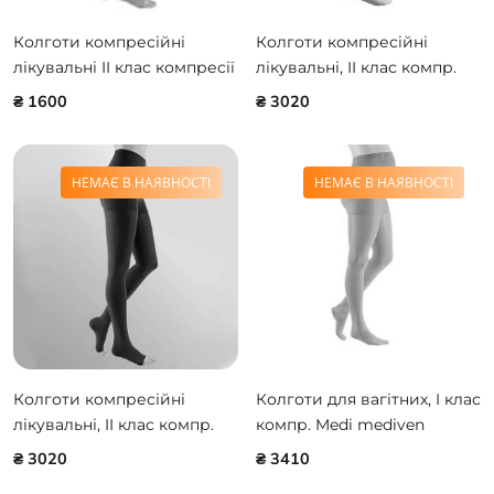
Колготи компресійні
Колготи компресійні
лікувальні II клас компресії
лікувальні, II клас компр.
«Medi DUOMED v2» (відкр.
Medi mediven PLUS
₴ 1600
₴ 3020
мыс.)
НЕМАЄ В НАЯВНОСТІ
НЕМАЄ В НАЯВНОСТІ
Колготи компресійні
Колготи для вагітних, I клас
лікувальні, II клас компр.
компр. Medi mediven
Medi mediven PLUS, з відкр.
ELEGANCE (AG-62-71 см)
₴ 3020
₴ 3410
миском