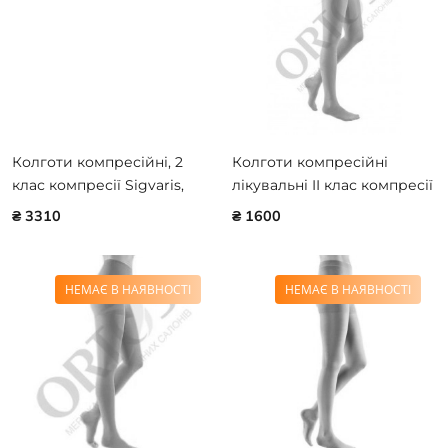
Колготи компресійні, 2
Колготи компресійні
клас компресії Sigvaris,
лікувальні II клас компресії
серія Top Fine Select з
Medi DUOMED v2
₴ 3310
₴ 1600
відкритим миском
НЕМАЄ В НАЯВНОСТІ
НЕМАЄ В НАЯВНОСТІ