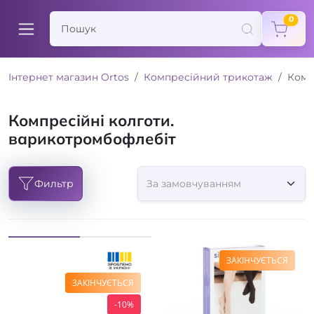
items
0
Інтернет магазин Ortos
Компресійний трикотаж
Комп
Компресійні колготи.
варикотромбофлебіт
Фильтр
ЗАКІНЧУЄТЬСЯ
ЗАКІНЧУЄТЬСЯ
-10%