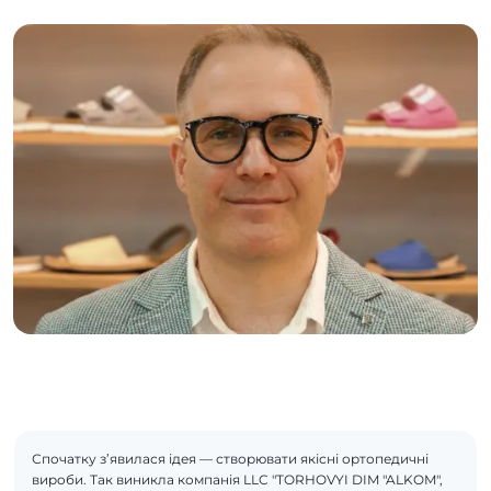
Спочатку з’явилася ідея — створювати якісні ортопедичні
вироби. Так виникла компанія LLC "TORHOVYI DIM "ALKOM",