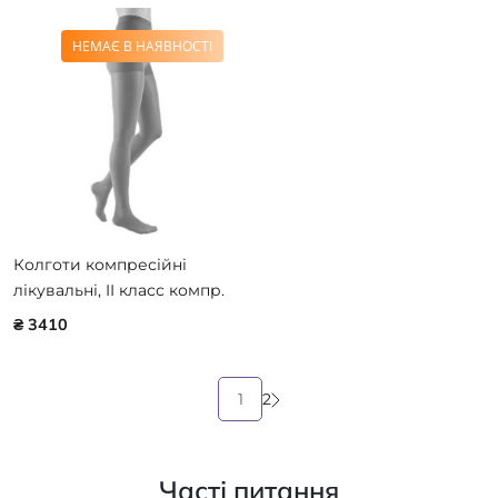
НЕМАЄ В НАЯВНОСТІ
Колготи компресійні
лікувальні, II класс компр.
Medi mediven elegance (AG
₴ 3410
- 72-83 см)
1
2
Часті питання