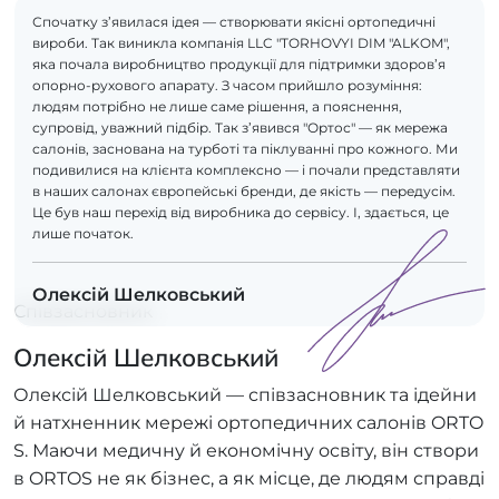
Спочатку з’явилася ідея — створювати якісні ортопедичні
вироби. Так виникла компанія LLC "TORHOVYI DIM "ALKOM",
яка почала виробництво продукції для підтримки здоров’я
опорно-рухового апарату. З часом прийшло розуміння:
людям потрібно не лише саме рішення, а пояснення,
супровід, уважний підбір. Так з’явився "Ортос" — як мережа
салонів, заснована на турботі та піклуванні про кожного. Ми
подивилися на клієнта комплексно — і почали представляти
в наших салонах європейські бренди, де якість — передусім.
Це був наш перехід від виробника до сервісу. І, здається, це
лише початок.
Олексій Шелковський
Співзасновник
Олексій Шелковський
Олексій Шелковський — співзасновник та ідейни
й натхненник мережі ортопедичних салонів ORTO
S. Маючи медичну й економічну освіту, він створи
в ORTOS не як бізнес, а як місце, де людям справді