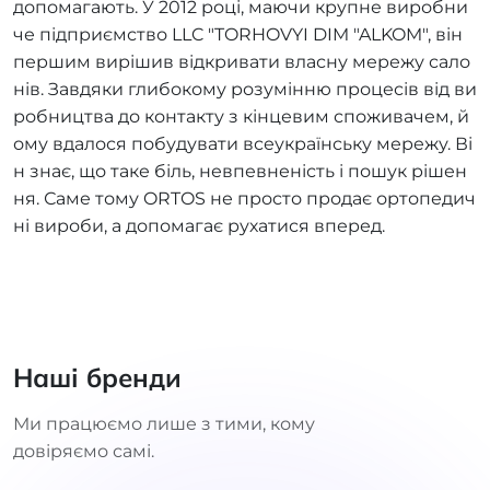
допомагають. У 2012 році, маючи крупне виробни
че підприємство LLC "TORHOVYI DIM "ALKOM", він
першим вирішив відкривати власну мережу сало
нів. Завдяки глибокому розумінню процесів від ви
робництва до контакту з кінцевим споживачем, й
ому вдалося побудувати всеукраїнську мережу. Ві
н знає, що таке біль, невпевненість і пошук рішен
ня. Саме тому ORTOS не просто продає ортопедич
ні вироби, а допомагає рухатися вперед.
Наші бренди
Ми працюємо лише з тими, кому
довіряємо самі.