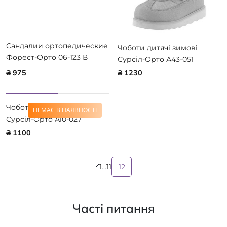
Сандалии ортопедические
Чоботи дитячі зимові
Форест-Орто 06-123 В
Сурсіл-Орто А43-051
наличии 23р.
₴ 975
₴ 1230
Чоботи дитячі зимові
НЕМАЄ В НАЯВНОСТІ
Сурсіл-Орто А10-027
₴ 1100
1
...
11
12
Часті питання