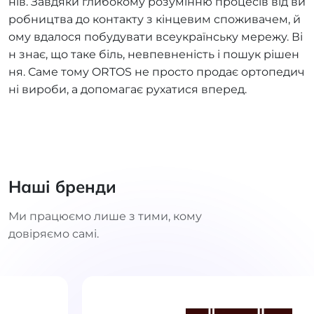
нів. Завдяки глибокому розумінню процесів від ви
робництва до контакту з кінцевим споживачем, й
ому вдалося побудувати всеукраїнську мережу. Ві
н знає, що таке біль, невпевненість і пошук рішен
ня. Саме тому ORTOS не просто продає ортопедич
ні вироби, а допомагає рухатися вперед.
Наші бренди
Ми працюємо лише з тими, кому
довіряємо самі.