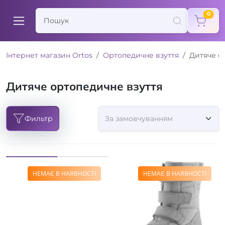
items
0
Інтернет магазин Ortos
Ортопедичне взуття
Дитяче о
Дитяче ортопедичне взуття
Фильтр
НЕМАЄ В НАЯВНОСТІ
НЕМАЄ В НАЯВНОСТІ