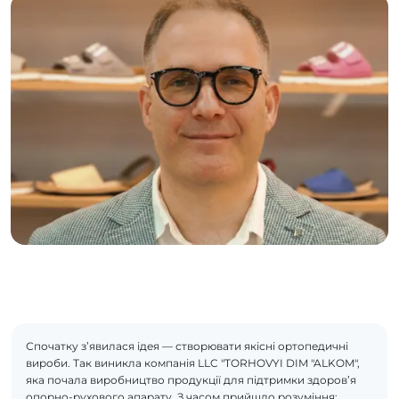
Спочатку з’явилася ідея — створювати якісні ортопедичні
вироби. Так виникла компанія LLC "TORHOVYI DIM "ALKOM",
яка почала виробництво продукції для підтримки здоров’я
опорно-рухового апарату. З часом прийшло розуміння: