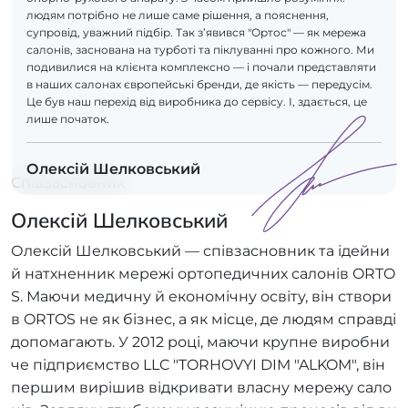
людям потрібно не лише саме рішення, а пояснення,
супровід, уважний підбір. Так з’явився "Ортос" — як мережа
салонів, заснована на турботі та піклуванні про кожного. Ми
подивилися на клієнта комплексно — і почали представляти
в наших салонах європейські бренди, де якість — передусім.
Це був наш перехід від виробника до сервісу. І, здається, це
лише початок.
Олексій Шелковський
Співзасновник
Олексій Шелковський
Олексій Шелковський — співзасновник та ідейни
й натхненник мережі ортопедичних салонів ORTO
S. Маючи медичну й економічну освіту, він створи
в ORTOS не як бізнес, а як місце, де людям справді
допомагають. У 2012 році, маючи крупне виробни
че підприємство LLC "TORHOVYI DIM "ALKOM", він
першим вирішив відкривати власну мережу сало