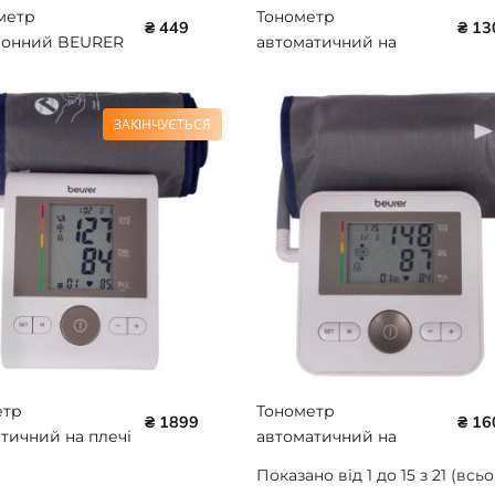
метр
Тонометр
₴ 449
₴ 13
ронний BEURER
автоматичний на
5/1
зап'ястя Beurer BR-BC-
28
ЗАКІНЧУЄТЬСЯ
етр
Тонометр
₴ 1899
₴ 16
тичний на плечі
автоматичний на
 BR-BM-28 з
плече Beurer BR-BM-
Показано від 1 до 15 з 21 (всьо
ером
27