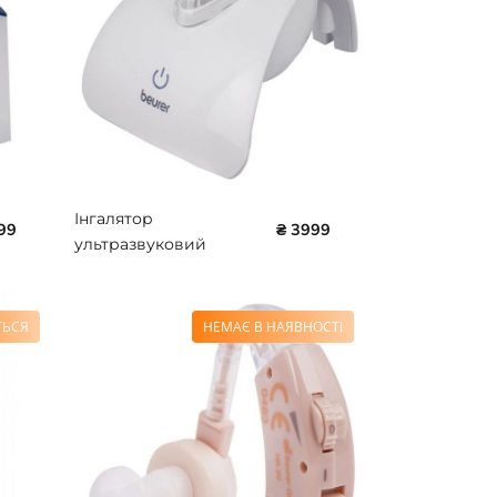
Інгалятор
99
₴ 3999
ультразвуковий
Beurer IH 40
ТЬСЯ
НЕМАЄ В НАЯВНОСТІ