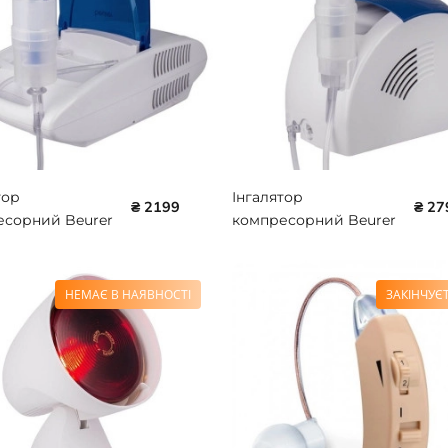
тор
Інгалятор
₴ 2199
₴ 27
есорний Beurer
компресорний Beurer
21
BR-IH-26
НЕМАЄ В НАЯВНОСТІ
ЗАКІНЧУЄ