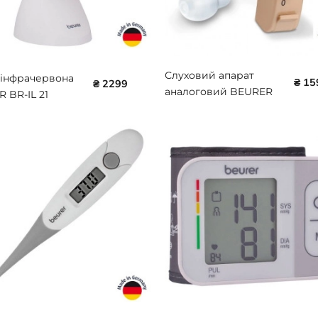
Слуховий апарат
 інфрачервона
₴ 15
₴ 2299
аналоговий BEURER
 BR-IL 21
BR-НА 50