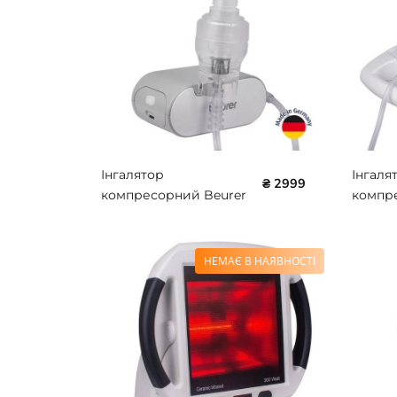
Інгалятор
Інгаля
₴ 2999
компресорний Beurer
компр
BR-IH 58
BR-IH-
НЕМАЄ В НАЯВНОСТІ