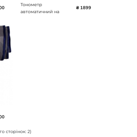
Тонометр
00
₴ 1899
автоматичний на
зап'ястя Beurer BR-BC-
44
00
го сторінок: 2)