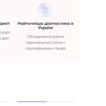
джет
Найточніша діагностика в
Україні
озорі
Обладнання рівня
и для
преміальних клінік і
сертифіковані лікарі