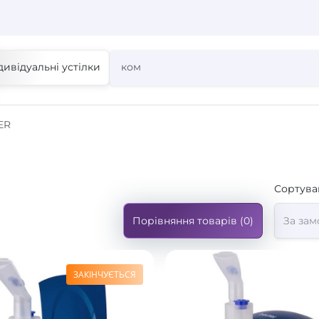
дивідуальні устілки
ER
Сортува
Порівняння товарів (0)
ЗАКІНЧУЄТЬСЯ