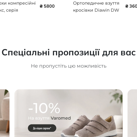
охи компресійні
Ортопедичне взуття
₴ 5800
₴ 36
кс, серія
кросівки Diawin DW
ial
active Black Coffee AF
MOREGULATING,
итий мисок, II
компресії 50485
ris
Спеціальні пропозиції для вас
Не пропустіть цю можливість