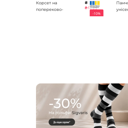
₴ 1782
Корсет на
Панч
₴ 1980
попереково-
унісе
-10%
крижовий відділ
Essent
хребта (посилений)
THER
Алком 2030
відкр
клас 
Sigva