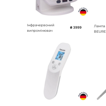
Інфрачервоний
Лампа
₴ 3999
випромінювач
BEURER
BEURER BR-IL 50