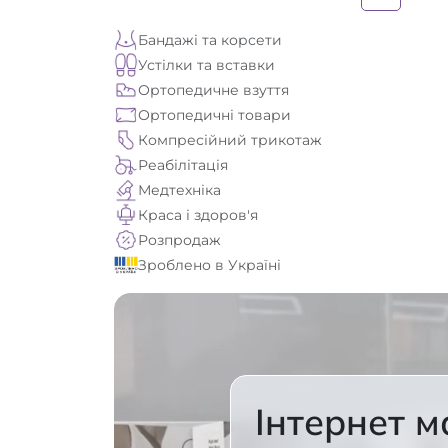
Бандажі та корсети
Устілки та вставки
Ортопедичне взуття
Ортопедичні товари
Компресійний трикотаж
Реабілітація
Медтехніка
Краса і здоров'я
Розпродаж
Зроблено в Україні
Інтернет м