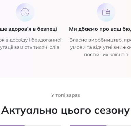
ше здоров’я в безпеці
Ми дбаємо про ваш бю
оків досвіду і бездоганної
Власне виробництво, пр
утації замість тисячі слів
умови та відчутні знижк
постійних клієнтів
У топі зараз
Актуально цього сезону