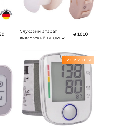
Слуховий апарат
99
₴ 1010
аналоговий BEURER
HА 20
ЗАКІНЧУЄТЬСЯ