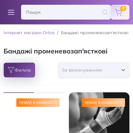
items
0
Інтернет магазин Ortos
Бандажі променевозап'ясткові
Бандажі променевозап'ясткові
Фильтр
НЕМАЄ В НАЯВНОСТІ
НЕМАЄ В НАЯВНОСТІ