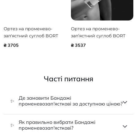
Ортез на променево-
Ортез на променево-
зап'ястний суглоб BORT
зап’ястний суглоб BORT
ManuDisc 102300
select ManuZip volar 112220
₴ 3705
₴ 3537
Часті питання
Де замовити Бандажі
✨
променевозап'ясткові за доступною ціною?
Як правильно вибрати Бандажі
✨
променевозап'ясткові?