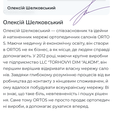
Олексій Шелковський
Співзасновник
Олексій Шелковський
Олексій Шелковський — співзасновник та ідейни
й натхненник мережі ортопедичних салонів ORTO
S. Маючи медичну й економічну освіту, він створи
в ORTOS не як бізнес, а як місце, де людям справді
допомагають. У 2012 році, маючи крупне виробни
че підприємство LLC "TORHOVYI DIM "ALKOM", він
першим вирішив відкривати власну мережу сало
нів. Завдяки глибокому розумінню процесів від ви
робництва до контакту з кінцевим споживачем, й
ому вдалося побудувати всеукраїнську мережу. Ві
н знає, що таке біль, невпевненість і пошук рішен
ня. Саме тому ORTOS не просто продає ортопедич
ні вироби, а допомагає рухатися вперед.