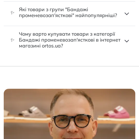
Які товари з групи "Бандажі
✨
променевозап'ясткові" найпопулярніші?
Чому варто купувати товари з категорії
✨
Бандажі променевозап'ясткові в інтернет
магазині ortos.ua?