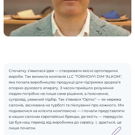
Спочатку з’явилася ідея — створювати якісні ортопедичні
вироби. Так виникла компанія LLC "TORHOVYI DIM "ALKOM",
яка почала виробництво продукції для підтримки здоров’я
опорно-рухового апарату. З часом прийшло розуміння:
людям потрібно не лише саме рішення, а пояснення,
супровід, уважний підбір. Так з’явився "Ортос" — як мережа
салонів, заснована на турботі та піклуванні про кожного. Ми
подивилися на клієнта комплексно — і почали представляти
в наших салонах європейські бренди, де якість — передусім.
Це був наш перехід від виробника до сервісу. І, здається, це
лише початок.