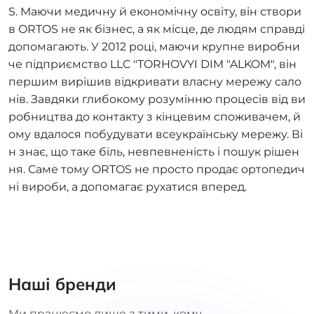
S. Маючи медичну й економічну освіту, він створи
в ORTOS не як бізнес, а як місце, де людям справді
допомагають. У 2012 році, маючи крупне виробни
че підприємство LLC "TORHOVYI DIM "ALKOM", він
першим вирішив відкривати власну мережу сало
нів. Завдяки глибокому розумінню процесів від ви
робництва до контакту з кінцевим споживачем, й
ому вдалося побудувати всеукраїнську мережу. Ві
н знає, що таке біль, невпевненість і пошук рішен
ня. Саме тому ORTOS не просто продає ортопедич
ні вироби, а допомагає рухатися вперед.
Наші бренди
Ми працюємо лише з тими, кому