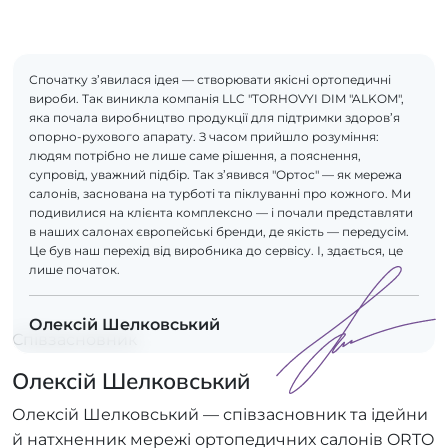
Спочатку з’явилася ідея — створювати якісні ортопедичні
вироби. Так виникла компанія LLC "TORHOVYI DIM "ALKOM",
яка почала виробництво продукції для підтримки здоров’я
опорно-рухового апарату. З часом прийшло розуміння:
людям потрібно не лише саме рішення, а пояснення,
супровід, уважний підбір. Так з’явився "Ортос" — як мережа
салонів, заснована на турботі та піклуванні про кожного. Ми
подивилися на клієнта комплексно — і почали представляти
в наших салонах європейські бренди, де якість — передусім.
Це був наш перехід від виробника до сервісу. І, здається, це
лише початок.
Олексій Шелковський
Співзасновник
Олексій Шелковський
Олексій Шелковський — співзасновник та ідейни
й натхненник мережі ортопедичних салонів ORTO