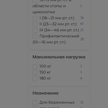
области стопы и
1
щиколотки
І (18—21 мм рт. ст.)
76
ІІ (23—32 мм рт. ст.)
97
III (34—46 мм рт. ст.)
21
Профилактический
20
(10—16 мм рт. ст.)
Максимальная нагрузка
100 кг
1
150 кг
1
180 кг
4
Назначение
Для беременных
11