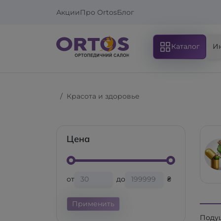
Акции
Про Ortos
Блог
Каталог
И
Красота и здоровье
Цена
от
до
₴
Применить
Поду