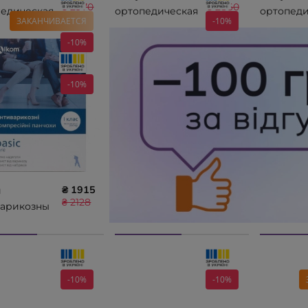
₴ 2970
₴ 2860
педическая
ортопедическая
ортопеди
ЗАКАНЧИВАЕТСЯ
-10%
идения
для сидения
для сиде
O SIT
-10%
ORTHO SIT O-
ORTHO SI
PLUS 17012
ELLIPSE 1
-10%
₴ 1915
и
₴ 2128
варикозны
c care,
ытый
, класс
ессии I
-10%
-10%
 00201