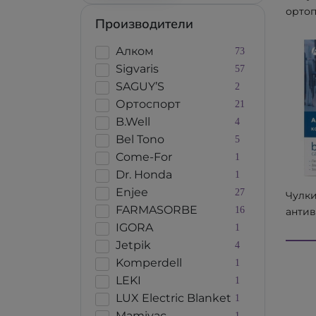
орто
Производители
для с
ORTH
Алком
73
17006
Sigvaris
57
SAGUY’S
2
Ортоспорт
21
B.Well
4
Bel Tono
5
Come-For
1
Dr. Honda
1
Enjee
27
Чулк
FARMASORBE
16
анти
IGORA
1
е basi
откр
Jetpik
4
носок
Komperdell
1
компр
LEKI
1
Алком
LUX Electric Blanket
1
Mamivac
1