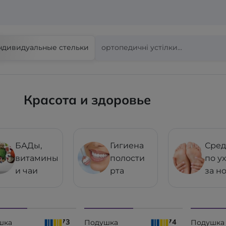
ндивидуальные стельки
Красота и здоровье
БАДы,
Гигиена
Сред
витамины
полости
по у
и чаи
рта
за н
₴ 2673
₴ 2574
шка
Подушка
Подушка