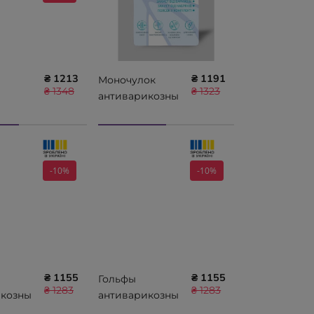
₴ 1213
₴ 1191
Моночулок
₴ 1348
₴ 1323
антиварикозны
сионны
й medical care,
е, II
закрытый
носок, класс
сии
компрессии II
-10%
-10%
12
Алком 00412
₴ 1155
₴ 1155
Гольфы
₴ 1283
₴ 1283
икозны
антиварикозны
 care,
е medical care,