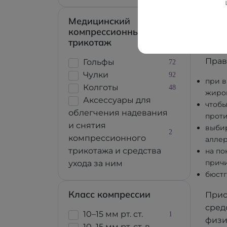
Поск
Медицинский
сред
компрессионный
собс
трикотаж
Прав
Гольфы
72
Чулки
92
при в
Колготы
48
жиров
Аксессуары для
чтобы
облегчения надевания
проти
и снятия
выбир
2
компрессионного
аллер
трикотажа и средства
на по
причи
ухода за ним
бюстг
Класс компрессии
Прио
сред
10–15 мм рт. ст.
1
физи
10–15 мм рт. ст. в