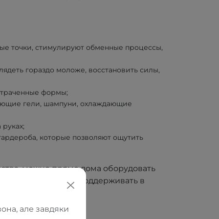
ные точки, стимулируют обменные процессы,
глядеть гораздо моложе, восстановить силы,
 утраченные формы;
яющие гели, шампуни, охлаждающие
 руках;
гардероба, которые позволяют ощутить
дства, можно прямо дома оборудовать
ский салон, чтобы поддерживать в
она, але завдяки