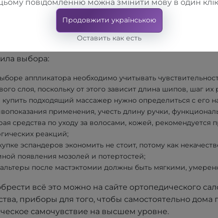
цьому повідомленню можна змінити мову в один клік
ольку эта категория достаточно разнообразная, нео
Продовжити українською
ства для ухода за собой, различные приспособлени
Оставить как есть
твенного тела в тонусе.
ила выбора:
ыборе аппликатора необходимо учитывать чувствительнос
ого слоя, поскольку от этого зависит длина шипов, шаг их
 купить подходящий массажер нужно определиться с его на
вопоказания применения, учесть длину ручки, функциональ
ая средства по уходу за волосами, кожей, рекомендуется 
гических реакций;
купке эспандеров экономить не стоит, потому как некачес
ной появления мозолей и потертостей;
альтеры после мастэктомии должны быть мягкими, умеренн
брести всё это можно на сайте ортопедического сал
ства, приборы для того, чтобы самостоятельно дома
ческое самочувствие на высшем уровне.