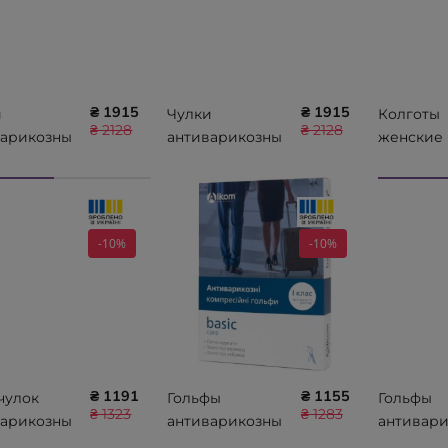
₴ 1915
₴ 1915
и
Чулки
Колготы
₴ 2128
₴ 2128
варикозны
антиварикозны
женские
cal care,
е basic care,
компрес
ытый
закрытый
е лечебны
, класс
носок, класс
класс
ессии II
компрессии I
компрес
-10%
-10%
 00212
Алком 00211
Алком 70
Comfort
₴ 1191
₴ 1155
чулок
Гольфы
Гольфы
₴ 1323
₴ 1283
варикозны
антиварикозны
антивар
cal care,
е basic care,
е medical