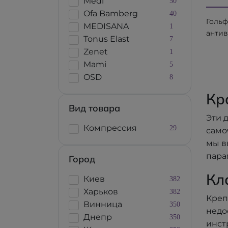
Medi
50
откр
Ofa Bamberg
40
носок
Голь
MEDISANA
1
компр
анти
Tonus Elast
7
Алко
е basi
Zenet
1
закр
Mami
5
носок
OSD
8
компр
Алком
Кр
Вид товара
Эти 
Компрессия
29
само
мы в
пара
Город
Кл
Киев
382
Харьков
382
Креп
Винница
350
недо
Днепр
350
инст