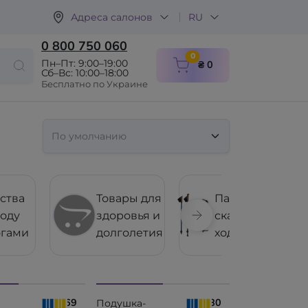
Адреса салонов
RU
0 800 750 060
items in cart
0
Пн–Пт: 9:00–19:00
₴ 0
Сб–Вс: 10:00–18:00
Бесплатно по Украине
ства
Товары для
Палки для
ходу
здоровья и
скандинавской
огами
долголетия
ходьбы
₴ 2169
₴ 1980
Подушка-