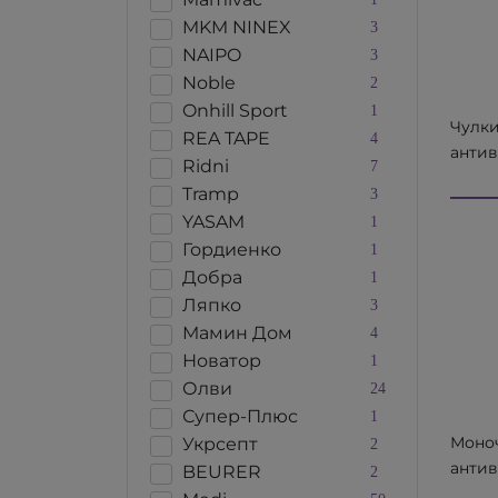
MKM NINEX
3
NAIPO
3
Noble
2
Onhill Sport
1
Чулк
REA TAPE
4
анти
Ridni
7
е medi
Tramp
3
закр
YASAM
1
носок
Гордиенко
1
компр
Добра
1
Алком
Ляпко
3
Мамин Дом
4
Новатор
1
Олви
24
Супер-Плюс
1
Моно
Укрсепт
2
анти
BEURER
2
й medi