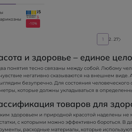
ытый
открытый
открыты
₴ 1155
, класс
фы
носок, класс
носок, кл
₴ 1283
ессии II
варикозны
компрессии I
компресс
-10%
м 00402
c care,
Алком 00101
Алком 00
ытый
1
2
...
27
, класс
ессии I
 00111
асота и здоровье – единое цел
два понятия тесно связаны между собой. Любому чел
чувствие негативно сказываются на внешнем виде. А 
ыглядим безупречно. Для состояния человеческого о
метры, которые должны укладываться в определенн
ассификация товаров для здор
ким здоровьем и природной красотой наделены не м
статки, с которыми можно эффективно бороться. В 
рументы, расходные материалы, которые используют