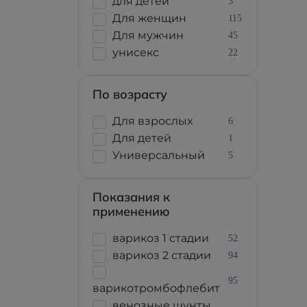
для детей
3
Для женщин
115
Для мужчин
45
унисекс
22
По возрасту
Для взрослых
6
Для детей
1
Универсальный
5
Показания к
применению
варикоз 1 стадии
52
варикоз 2 стадии
94
95
варикотромбофлебит
венозные шунты