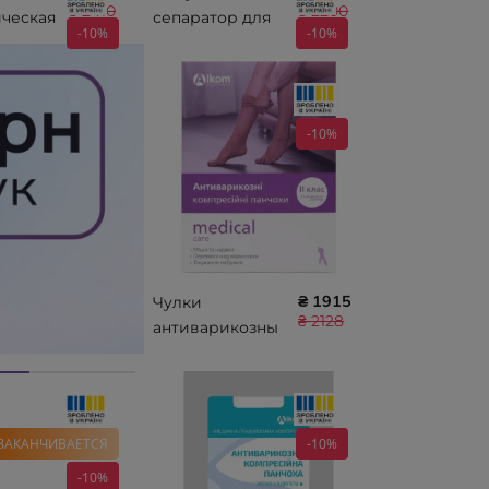
₴ 2410
₴ 2200
ческая
сепаратор для
-10%
-10%
ния
бедер ORTHO
T
LEG 17018
7009
-10%
₴ 1915
Чулки
₴ 2128
антиварикозны
е medical care,
открытый
носок, класс
компрессии II
ЗАКАНЧИВАЕТСЯ
-10%
Алком 00202
-10%