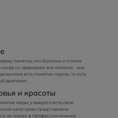
й
закрытый
асс
носок, класс
ии II
компрессии II
102
Алком 00112
ое
овеку понятно, что болезни и плохое
когда со здоровьем все отлично - все
рганизма есть понятие нормы, то есть
ый диапазон.
овья и красоты
ногие люди, у каждого есть свои
данной категории представлены
ся не только в профессиональных