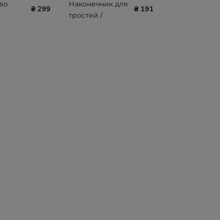
во
Наконечник для
₴ 299
₴ 191
тростей /
ия для
костылей
резиновый с
й
металлической
 1719
вставкой
диаметр 25 мм
Ossenberg 725