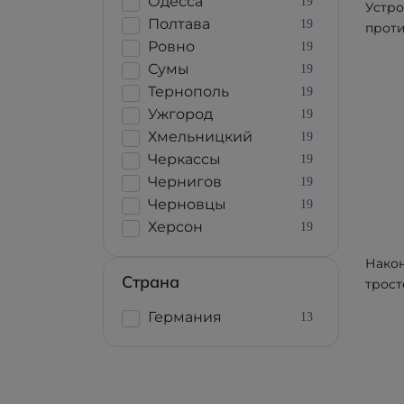
Одесса
19
Устро
Полтава
19
прот
Ровно
19
сколь
Сумы
19
трост
кост
Тернополь
19
диаме
Ужгород
19
мм Os
Хмельницкий
19
1718
Черкассы
19
Чернигов
19
Черновцы
19
Херсон
19
Након
Страна
трост
кост
Германия
13
рези
мета
встав
диаме