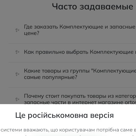
berg 716
Часто задаваемые
Где заказать Комплектующие и запасные 
✨
цене?
✨
Как правильно выбрать Комплектующие 
Какие товары из группы "Комплектующие
✨
самые популярные?
Почему стоит покупать товары из катег
✨
запасные части в интернет магазине orto
Це російськомовна версія
 системи вважають, що користувачам потрібна саме в