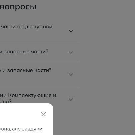
 вопросы
части по доступной
и запасные части?
 и запасные части"
ории Комплектующие и
s.ua?
она, але завдяки