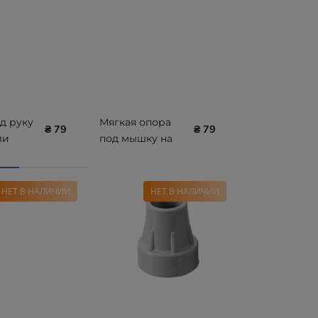
д руку
Мягкая опора
₴ 79
₴ 79
ли
под мышку на
s
костыли Рідні
ED-01-
Parts MED-01-101
НЕТ В НАЛИЧИИ
НЕТ В НАЛИЧИИ