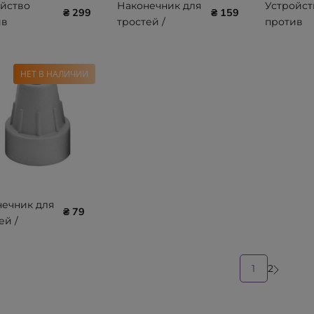
йство
Наконечник для
Устройст
₴ 299
₴ 159
ив
тростей /
против
жения для
костылей
скольжен
ей /
резиновый с
тростей /
ылей
металлической
костыле
НЕТ В НАЛИЧИИ
тром 16-21
вставкой
Ossenberg
senberg
диаметр 19 мм
Ossenberg 719
ечник для
₴ 79
ей /
ылей
новый с
1
2
ллической
кой
тр 16 мм