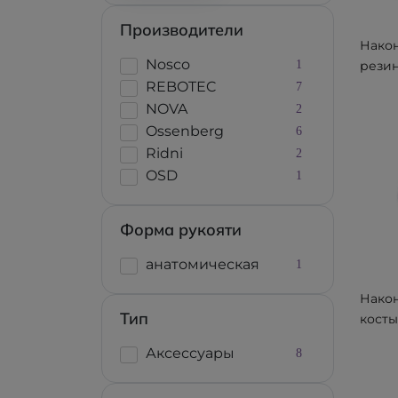
Производители
Нако
Nosco
1
рези
REBOTEC
мм NS
7
NOVA
2
Ossenberg
6
Ridni
2
OSD
1
Форма рукояти
анатомическая
1
Након
Тип
косты
трост
Аксессуары
8
REBO
200.0