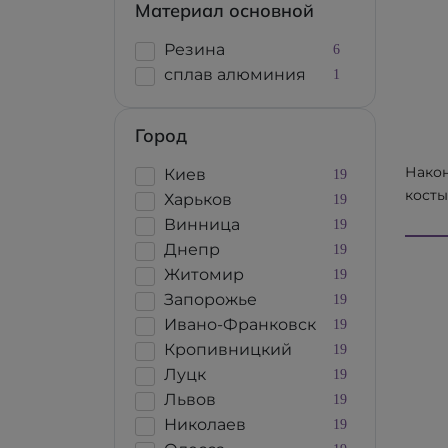
Материал основной
Резина
6
сплав алюминия
1
Город
Након
Киев
19
косты
Харьков
19
трост
Винница
19
REBO
Днепр
19
200.10
Житомир
19
Запорожье
19
Ивано-Франковск
19
Кропивницкий
19
Луцк
19
Львов
19
Николаев
19