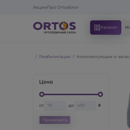
Акции
Про Ortos
Блог
Каталог
И
Реабилитация
Комплектующие и запас
Цена
от
до
₴
Применить