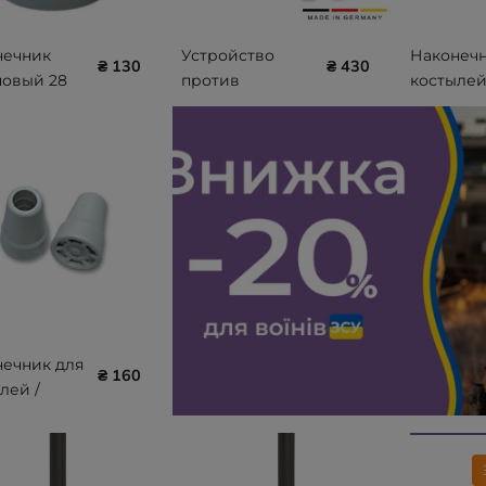
нечник
Устройство
Наконечн
₴ 130
₴ 430
новый 28
против
костылей
C-0101
скольжения для
тростей
костылей /
REBOTEC 
тростей
200.10.00
REBOTEC ICE-
PICK 166.00.05
ечник для
₴ 160
лей /
ей
TEC 19 мм
0.00