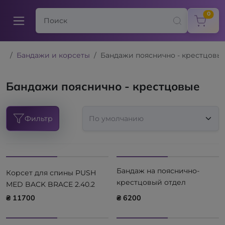
items
0
Бандажи и корсеты
Бандажи пояснично - крестцовы
Бандажи пояснично - крестцовые
Фильтр
Бандаж на пояснично-
Корсет для спины PUSH
крестцовый отдел
MED BACK BRACE 2.40.2
позвоночника PUSH CARE
₴ 11700
₴ 6200
BACK BRACE 1.40.1