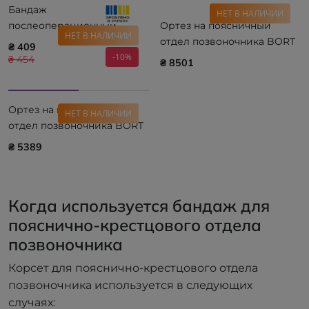
Бандаж
НЕТ В НАЛИЧИИ
послеоперационный
Ортез на поясничный
НЕТ В НАЛИЧИИ
жесткий Алком 2024
отдел позвоночника BORT
₴ 409
-10%
VarioPlus увеличенный
₴ 454
₴ 8501
112690
Ортез на поясничный
НЕТ В НАЛИЧИИ
отдел позвоночника BORT
StabiloBasic с подушечкой
₴ 5389
104690
Когда используется бандаж для
пояснично-крестцового отдела
позвоночника
Корсет для пояснично-крестцового отдела
позвоночника используется в следующих
случаях: