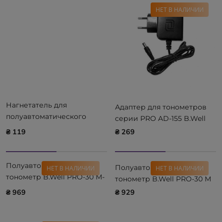
НЕТ В НАЛИЧИИ
Нагнетатель для
Адаптер для тонометров
полуавтоматического
серии PRO AD-155 B.Well
измерителя
₴ 119
₴ 269
артериального давления
(грушеподобный) Ridni
Diagnostics RD-NG-02
Полуавтоматический
Полуавтоматический
НЕТ В НАЛИЧИИ
НЕТ В НАЛИЧИИ
тонометр B.Well PRO-30 M-
тонометр B.Well PRO-30 M
L
₴ 969
₴ 929