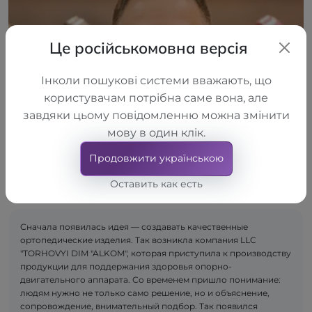
Це російськомовна версія
Інколи пошукові системи вважають, що
користувачам потрібна саме вона, але
завдяки цьому повідомленню можна змінити
мову в один клік.
Продовжити українською
Оставить как есть
Сначала появилась идея — создавать качественные
ортопедические изделия. Так возникла компания LLC
"TORHOVYI DIM "ALKOM", которая приступила к производству
продукции для поддержания здоровья опорно-
двигательного аппарата. Со временем пришло понимание:
людям нужно не только само решение, но и объяснение,
сопровождение, внимательный подбор. Так появился