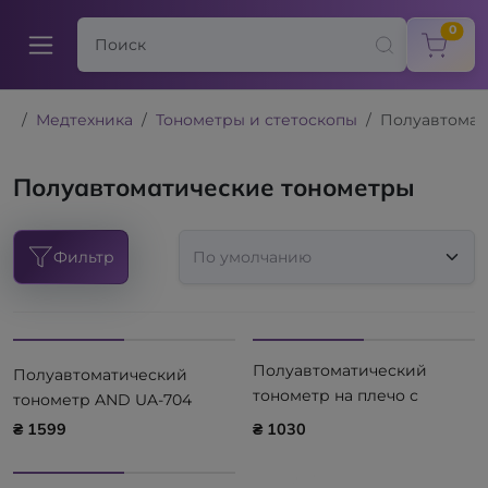
items
0
Медтехника
Тонометры и стетоскопы
Полуавтомат
Полуавтоматические тонометры
Фильтр
Полуавтоматический
Полуавтоматический
тонометр на плечо с
тонометр AND UA-704
универсальной манжетой
₴ 1599
₴ 1030
Little Doctor LD-2