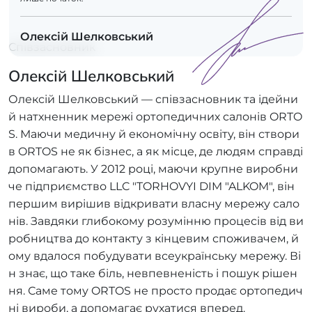
Олексій Шелковський
Співзасновник
Олексій Шелковський
Олексій Шелковський — співзасновник та ідейни
й натхненник мережі ортопедичних салонів ORTO
S. Маючи медичну й економічну освіту, він створи
в ORTOS не як бізнес, а як місце, де людям справді
допомагають. У 2012 році, маючи крупне виробни
че підприємство LLC "TORHOVYI DIM "ALKOM", він
першим вирішив відкривати власну мережу сало
нів. Завдяки глибокому розумінню процесів від ви
робництва до контакту з кінцевим споживачем, й
ому вдалося побудувати всеукраїнську мережу. Ві
н знає, що таке біль, невпевненість і пошук рішен
ня. Саме тому ORTOS не просто продає ортопедич
ні вироби, а допомагає рухатися вперед.