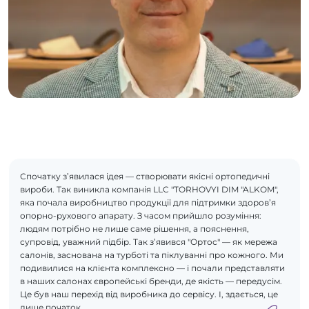
Спочатку з’явилася ідея — створювати якісні ортопедичні
вироби. Так виникла компанія LLC "TORHOVYI DIM "ALKOM",
яка почала виробництво продукції для підтримки здоров’я
опорно-рухового апарату. З часом прийшло розуміння:
людям потрібно не лише саме рішення, а пояснення,
супровід, уважний підбір. Так з’явився "Ортос" — як мережа
салонів, заснована на турботі та піклуванні про кожного. Ми
подивилися на клієнта комплексно — і почали представляти
в наших салонах європейські бренди, де якість — передусім.
Це був наш перехід від виробника до сервісу. І, здається, це
лише початок.