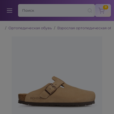
items
0
Ортопедическая обувь
Взрослая ортопедическая об