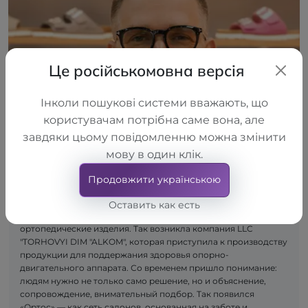
Це російськомовна версія
Інколи пошукові системи вважають, що
користувачам потрібна саме вона, але
завдяки цьому повідомленню можна змінити
мову в один клік.
Продовжити українською
Оставить как есть
Сначала появилась идея — создавать качественные
ортопедические изделия. Так возникла компания LLC
"TORHOVYI DIM "ALKOM", которая приступила к производству
продукции для поддержания здоровья опорно-
двигательного аппарата. Со временем пришло понимание:
людям нужно не только само решение, но и объяснение,
сопровождение, внимательный подбор. Так появился
«Ортос» — как сеть салонов, основанная на заботе и