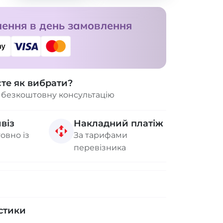
ення в день замовлення
єте як вибрати?
 безкоштовну консультацію
віз
Накладний платіж
овно із
За тарифами
перевізника
стики