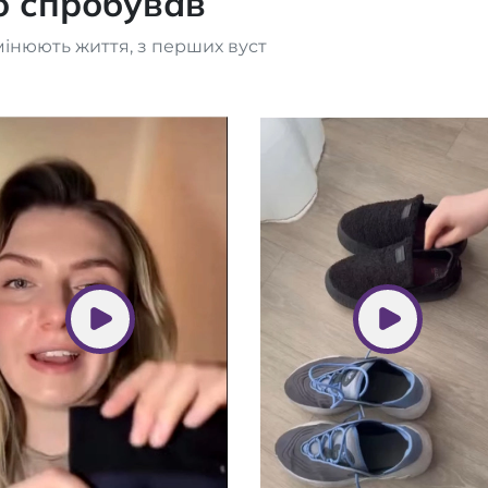
то спробував
мінюють життя, з перших вуст