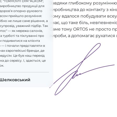
LC "TORHOVYI DIM "ALKOM",
Завдяки глибокому розумінню 
виробництво продукції для
виробництва до контакту з кі
здоров’я опорно-рухового
йому вдалося побудувати всеу
часом прийшло розуміння:
бно не лише саме рішення, а
знає, що таке біль, невпевнені
супровід, уважний підбір. Так
Саме тому ORTOS не просто п
ртос" — як мережа салонів,
вироби, а допомагає рухатися 
а турботі та піклуванні про
и подивилися на клієнта
 — і почали представляти в
ах європейські бренди, де
редусім. Це був наш перехід
а до сервісу. І, здається, це
ок.
 Шелковський