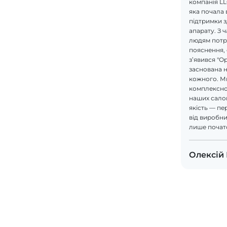
компанія L
яка почала 
підтримки 
апарату. З 
людям потрі
пояснення, 
з’явився "О
заснована н
кожного. М
комплексно
наших салон
якість — пе
від виробник
лише почат
Олексій