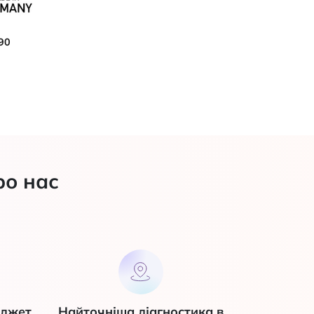
90
ро нас
юджет
Найточніша діагностика в