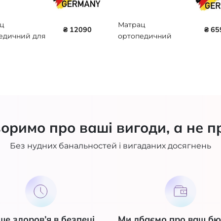
ц
Матрац
₴ 12090
₴ 65
едичний для
ортопедичний
ання пролежнів
стандартний ADL
00 x 90 x 12 (100
EASY MAT 100700-
U)
EASY-MAT
оримо про ваші вигоди, а не п
Без нудних банальностей і вигаданих досягнень
ше здоров’я в безпеці
Ми дбаємо про ваш б