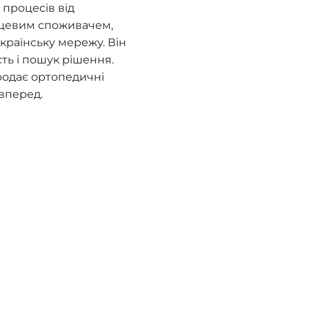
процесів від
нцевим споживачем,
країнську мережу. Він
сть і пошук рішення.
родає ортопедичні
вперед.