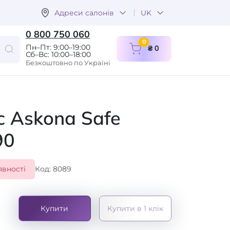
Адреси салонів
UK
0 800 750 060
items in cart
0
Пн–Пт: 9:00–19:00
₴ 0
Сб–Вс: 10:00–18:00
Безкоштовно по Україні
 Askona Safe
90
явності
Код: 8089
Купити
Купити в 1 клік