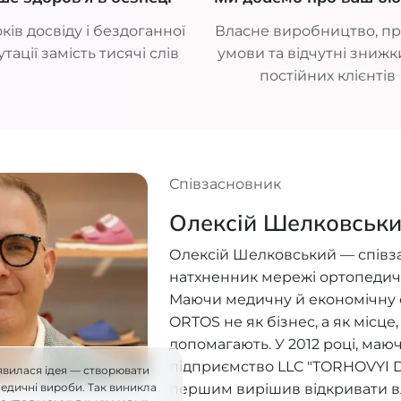
ків досвіду і бездоганної
Власне виробництво, пр
тації замість тисячі слів
умови та відчутні знижк
постійних клієнтів
Співзасновник
Олексій Шелковськ
Олексій Шелковський — співз
натхненник мережі ортопедич
Маючи медичну й економічну ос
ORTOS не як бізнес, а як місце
допомагають. У 2012 році, ма
підприємство LLC "TORHOVYI D
явилася ідея — створювати
першим вирішив відкривати в
педичні вироби. Так виникла