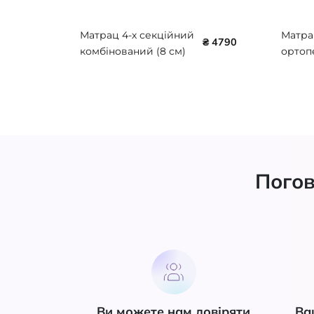
Матрац 4-х секційний
Матра
₴ 4790
комбінований (8 см)
ортоп
ТМ Nosco NSC-532
лікув
Rhea, 2
406-P
Погов
Ви можете нам довіряти
Ва