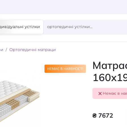
дивідуальні устілки
ри
Ортопедичні матраци
Матрас
НЕМАЄ В НАЯВНОСТІ
160x1
Немає в на
₴ 7672