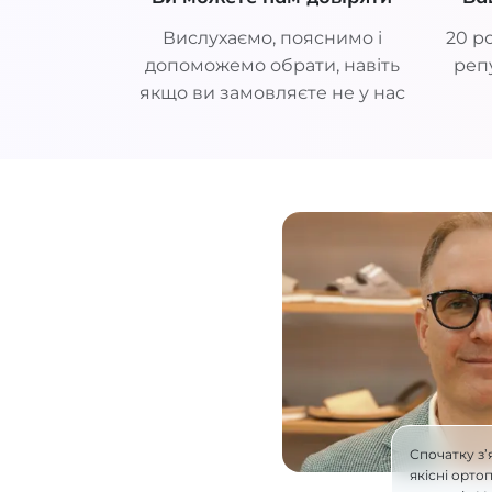
Вислухаємо, пояснимо і
20 ро
допоможемо обрати, навіть
репу
якщо ви замовляєте не у нас
Спочатку з’
якісні орто