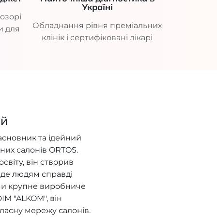
Україні
озорі
Обладнання рівня преміальних
и для
клінік і сертифіковані лікарі
ий
асновник та ідейний
них салонів ORTOS.
віту, він створив
, де людям справді
ючи крупне виробниче
IM "ALKOM", він
ласну мережу салонів.