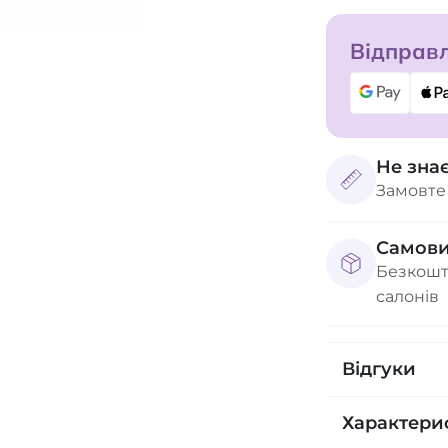
Відправл
Не зна
Замовте
Самови
Безкошт
салонів
Відгуки
Характери