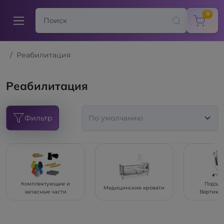
items
0
Реабилитация
Реабилитация
Фильтр
Комплектующие и
Подъем
Медицинские кровати
запасные части
Вертика