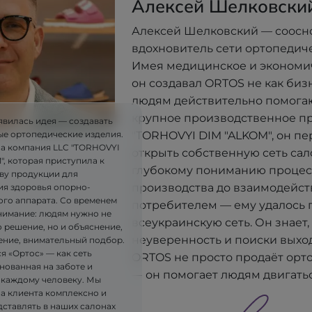
Алексей Шелковски
Алексей Шелковский — соосн
вдохновитель сети ортопедич
Имея медицинское и экономи
он создавал ORTOS не как бизне
людям действительно помогают
крупное производственное п
явилась идея — создавать
"TORHOVYI DIM "ALKOM", он п
ые ортопедические изделия.
ла компания LLC "TORHOVYI
открыть собственную сеть сал
, которая приступила к
глубокому пониманию процес
ву продукции для
производства до взаимодейст
я здоровья опорно-
ого аппарата. Со временем
потребителем — ему удалось 
имание: людям нужно не
всеукраинскую сеть. Он знает, 
 решение, но и объяснение,
неуверенность и поиски выхо
ние, внимательный подбор.
я «Ортос» — как сеть
ORTOS не просто продаёт орт
нованная на заботе и
— он помогает людям двигатьс
 каждому человеку. Мы
на клиента комплексно и
дставлять в наших салонах