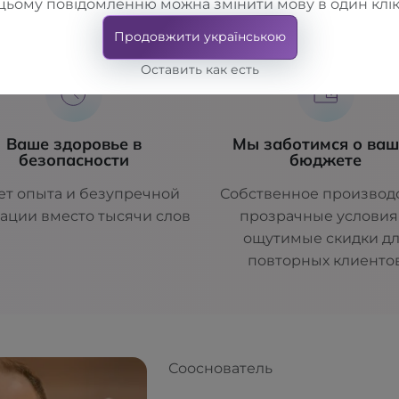
цьому повідомленню можна змінити мову в один клік
ез скучных банальностей и придуманных достижен
Продовжити українською
Оставить как есть
Ваше здоровье в
Мы заботимся о ва
безопасности
бюджете
ет опыта и безупречной
Собственное производс
ации вместо тысячи слов
прозрачные условия
ощутимые скидки д
повторных клиенто
Сооснователь