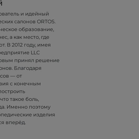
й
ователь и идейный
еских салонов ORTOS.
ческое образование,
с, а как место, где
. В 2012 году, имея
редприятие LLC
ервым принял решение
онов. Благодаря
сов — от
вия с конечным
построить
что такое боль,
да. Именно поэтому
опедические изделия
я вперёд.