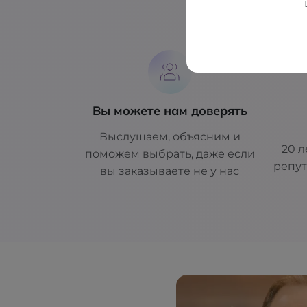
Б
Вы можете нам доверять
Выслушаем, объясним и
20 л
поможем выбрать, даже если
репут
вы заказываете не у нас