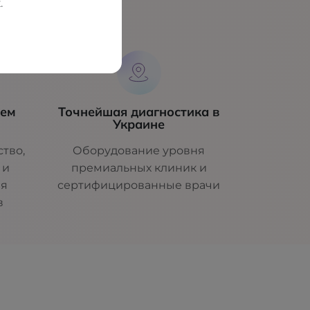
.
ий
шем
Точнейшая диагностика в
Украине
тво,
Оборудование уровня
 и
премиальных клиник и
ля
сертифицированные врачи
в