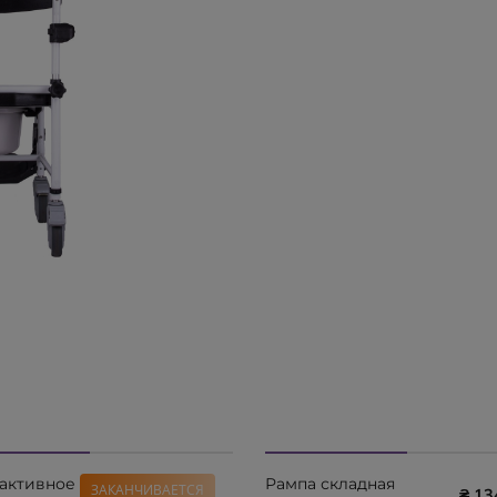
активное
Рампа складная
ЗАКАНЧИВАЕТСЯ
₴ 8690
₴ 13