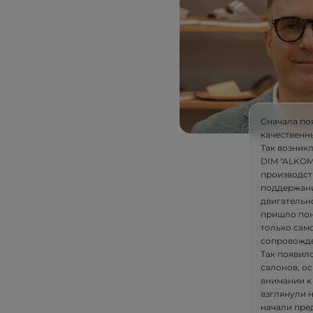
Сначала по
качественн
Так возник
DIM "ALKOM"
производст
поддержани
двигательн
пришло пон
только само
сопровожде
Так появилс
салонов, ос
внимании к
взглянули 
начали пре