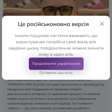
Це російськомовна версія
Інколи пошукові системи вважають, що
користувачам потрібна саме вона, але
завдяки цьому повідомленню можна змінити
мову в один клік.
Продовжити українською
Оставить как есть
Сначала появилась идея — создавать качественные
ортопедические изделия. Так возникла компания LLC
"TORHOVYI DIM "ALKOM", которая приступила к производству
продукции для поддержания здоровья опорно-
двигательного аппарата. Со временем пришло понимание:
людям нужно не только само решение, но и объяснение,
сопровождение, внимательный подбор. Так появился
«Ортос» — как сеть салонов, основанная на заботе и