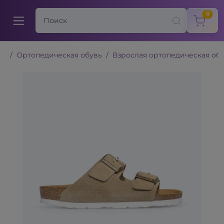
items
0
Ортопедическая обувь
Взрослая ортопедическая об