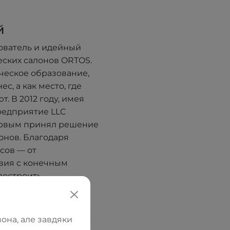
й
ователь и идейный
еских салонов ORTOS.
ческое образование,
с, а как место, где
. В 2012 году, имея
редприятие LLC
ервым принял решение
онов. Благодаря
сов — от
вия с конечным
построить
что такое боль,
да. Именно поэтому
опедические изделия
она, але завдяки
я вперёд.