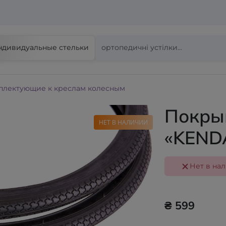
ндивидуальные стельки
плектующие к креслам колесным
Покры
НЕТ В НАЛИЧИИ
«KEND
Нет в на
₴ 599