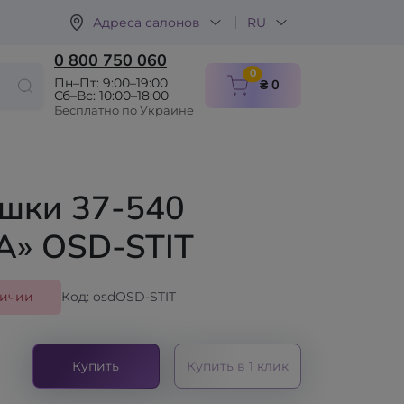
Адреса салонов
RU
0 800 750 060
items in cart
0
Пн–Пт: 9:00–19:00
₴ 0
Сб–Вс: 10:00–18:00
Бесплатно по Украине
шки 37-540
A» OSD-STIT
личии
Код: osdOSD-STIT
Купить
Купить в 1 клик