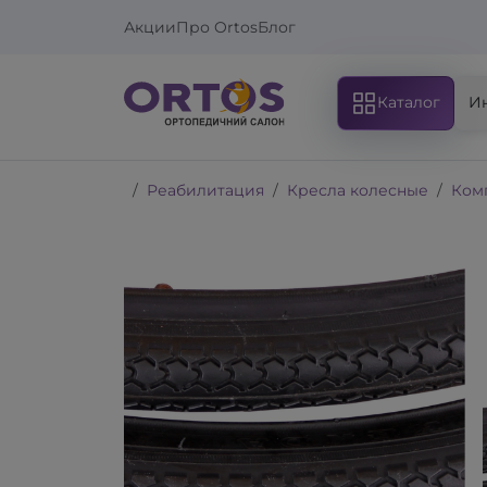
Акции
Про Ortos
Блог
Каталог
И
Реабилитация
Кресла колесные
Ком