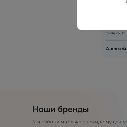
внимании к
взглянули 
начали пре
европейски
качество — 
наш перехо
сервису. И,
Алексей
Наши бренды
Мы работаем только с теми, кому дове