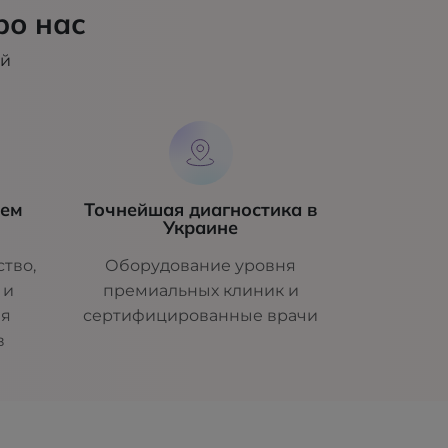
ро нас
ий
шем
Точнейшая диагностика в
Украине
тво,
Оборудование уровня
 и
премиальных клиник и
ля
сертифицированные врачи
в