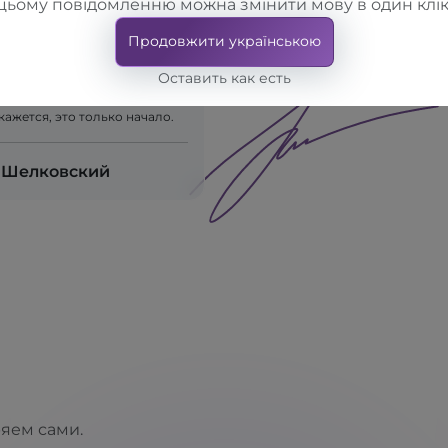
цьому повідомленню можна змінити мову в один клік
 каждому человеку. Мы
на клиента комплексно и
Продовжити українською
дставлять в наших салонах
е бренды, для которых
Оставить как есть
прежде всего. Так состоялся
д от производителя к
 кажется, это только начало.
 Шелковский
ряем сами.