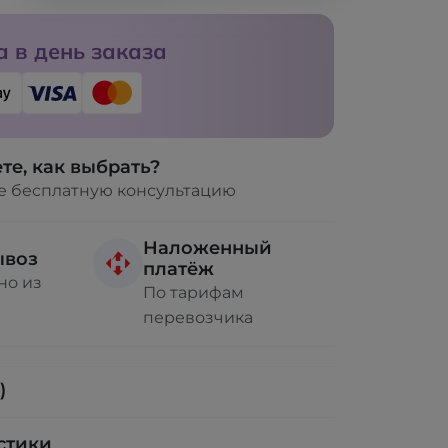
 в день заказа
те, как выбрать?
е бесплатную консультацию
Наложенный
ывоз
платёж
но из
По тарифам
перевозчика
)
стики