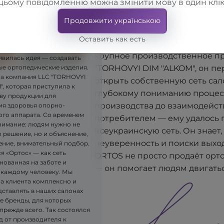
цьому повідомленню можна змінити мову в один клік
вдохновитель сети ортопедич
Имея медицинское и экономи
Продовжити українською
он создавал ORTOS не как бизне
Оставить как есть
людям действительно помогают
крупное производственное п
явилась идея — создавать
"TORHOVYI DIM "ALKOM", он п
ые ортопедические изделия.
ла компания LLC "TORHOVYI
открыть собственную сеть сал
, которая приступила к
глубокому пониманию процес
ву продукции для
производства до взаимодейст
я здоровья опорно-
ого аппарата. Со временем
потребителем — ему удалось 
имание: людям нужно не
всеукраинскую сеть. Он знает, 
 решение, но и объяснение,
неуверенность и поиски выхо
ние, внимательный подбор.
я «Ортос» — как сеть
ORTOS не просто продаёт орт
нованная на заботе и
— он помогает людям двигатьс
 каждому человеку. Мы
на клиента комплексно и
дставлять в наших салонах
е бренды, для которых
прежде всего. Так состоялся
д от производителя к