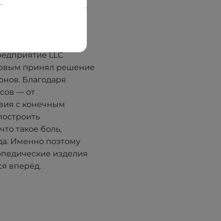
.
еских салонов ORTOS.
ческое образование,
с, а как место, где
. В 2012 году, имея
редприятие LLC
ервым принял решение
онов. Благодаря
сов — от
вия с конечным
построить
что такое боль,
да. Именно поэтому
опедические изделия
я вперёд.