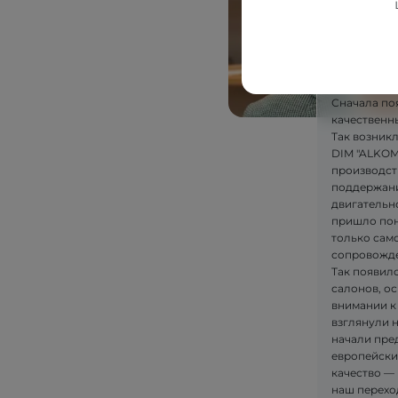
Сначала по
качественн
Так возник
DIM "ALKOM"
производст
поддержани
двигательн
пришло пон
только само
сопровожде
Так появилс
салонов, ос
внимании к
взглянули 
начали пре
европейски
качество — 
наш перехо