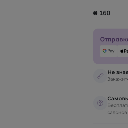
₴ 160
Отправка
Не знае
Закажит
Самов
Бесплат
салонов