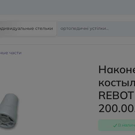
ндивидуальные стельки
ные части
Након
костыл
REBOT
200.00
В нали