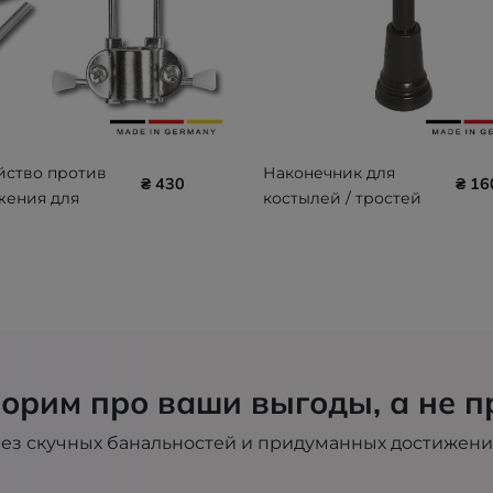
йство против
Наконечник для
₴ 430
₴ 16
жения для
костылей / тростей
лей / тростей
REBOTEC 19 мм
EC ICE-PICK
200.10.00
.05
орим про ваши выгоды, а не п
ез скучных банальностей и придуманных достижен