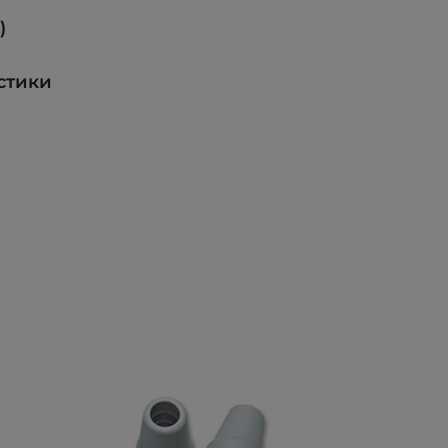
)
стики