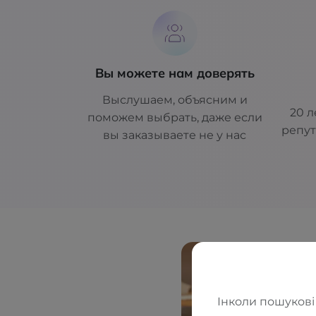
Вы можете нам доверять
Выслушаем, объясним и
20 л
поможем выбрать, даже если
репут
вы заказываете не у нас
Інколи пошукові