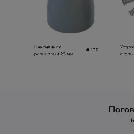
Наконечник
Устро
₴ 130
резиновый 28 мм
сколь
NSC-0101
косты
REBOT
166.00
Погов
Б