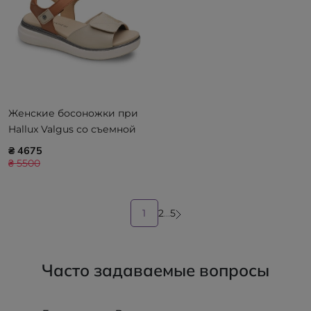
Женские босоножки при
Hallux Valgus со съемной
стелькой CALZAMEDI
₴ 4675
Summer 0833, коричневые
₴ 5500
1
2
...
5
Часто задаваемые вопросы