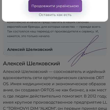
людям нужно не только само решение, но и объяснение,
Продовжити українською
сопровождение, внимательный подбор. Так появился
«Ортос» — как сеть салонов, основанная на заботе и
Оставить как есть
внимании к каждому человеку. Мы взглянули на клиента
комплексно и начали представлять в наших салонах
европейские бренды, для которых качество — прежде всего.
Так состоялся наш переход от производителя к сервису. И,
кажется, это только начало.
Алексей Шелковский
Сооснователь
Алексей Шелковский
Алексей Шелковский — сооснователь и идейный
вдохновитель сети ортопедических салонов ORT
OS. Имея медицинское и экономическое образов
ание, он создавал ORTOS не как бизнес, а как мест
о, где людям действительно помогают. В 2012 году,
имея крупное производственное предприятие LL
C "TORHOVYI DIM "ALKOM", он первым принял реш