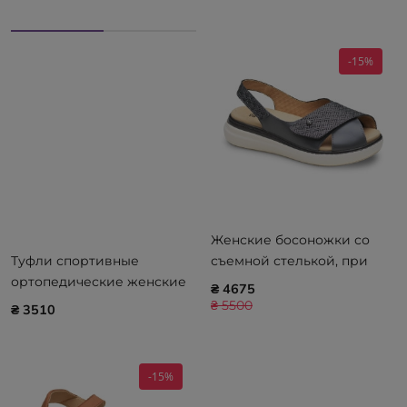
Beige
-15%
Женские босоножки со
Туфли спортивные
съемной стелькой, при
ортопедические женские
Hallux Valgus и отеках стоп
₴ 4675
CALZAMEDI Summer 0792
CALZAMEDI Summer 0824-
₴ 5500
₴ 3510
Blue
G
-15%