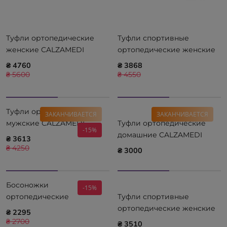
Туфли ортопедические
Туфли спортивные
женские CALZAMEDI
ортопедические женские
Diabetic 0766-A (синие)
CALZAMEDI Diabetic 0735
₴ 4760
₴ 3868
(черные)
₴ 5600
₴ 4550
Туфли ортопедические
ЗАКАНЧИВАЕТСЯ
ЗАКАНЧИВАЕТСЯ
мужские CALZAMEDI
Туфли ортопедические
-15%
Diabetic 2171-N
домашние CALZAMEDI
₴ 3613
Comfort 3051
₴ 4250
₴ 3000
Босоножки
-15%
ортопедические
Туфли спортивные
CALZAMEDI COMFORT 0487
ортопедические женские
₴ 2295
Black
CALZAMEDI Summer 0792
₴ 2700
₴ 3510